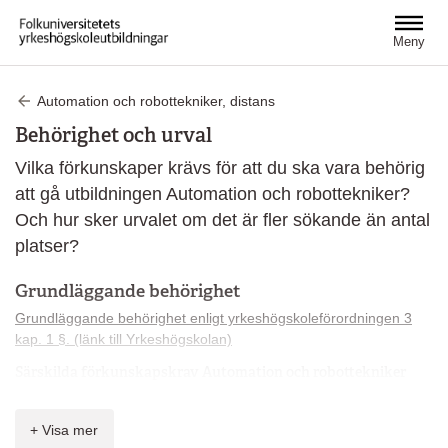
Hoppa till huvudinnehåll
Meny
Automation och robottekniker, distans
Behörighet och urval
Vilka förkunskaper krävs för att du ska vara behörig
att gå utbildningen Automation och robottekniker?
Och hur sker urvalet om det är fler sökande än antal
platser?
Grundläggande behörighet
Grundläggande behörighet enligt yrkeshögskoleförordningen 3
kap. 1 §. (länk till Yrkeshögskolan)
Särskilda förkunskapskrav Automation och robottekniker
Lägst betyget E i Engelska 6
Lägst betyget E i Matematik 2
+ Visa mer