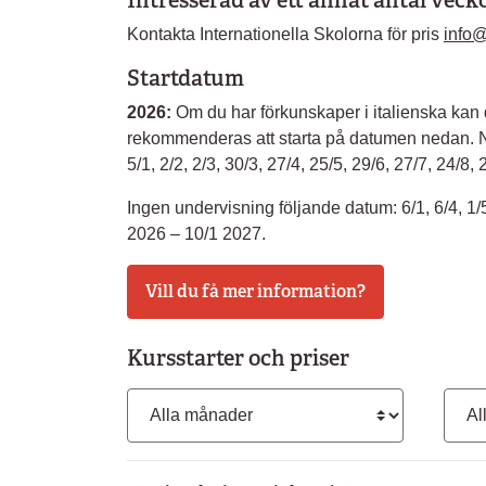
Intresserad av ett annat antal vec
Kontakta Internationella Skolorna för pris
info@
Startdatum
2026:
Om du har förkunskaper i italienska kan 
rekommenderas att starta på datumen nedan. Ny
5/1, 2/2, 2/3, 30/3, 27/4, 25/5, 29/6, 27/7, 24/8, 
Ingen undervisning följande datum: 6/1, 6/4, 1/
2026 – 10/1 2027.
Vill du få mer information?
Kursstarter och priser
Månad
Kurs