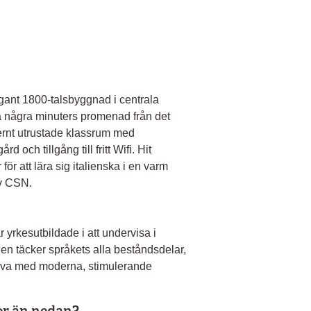
gant 1800-talsbyggnad i centrala
ra några minuters promenad från det
ernt utrustade klassrum med
d och tillgång till fritt Wifi. Hit
ör att lära sig italienska i en varm
av CSN.
 yrkesutbildade i att undervisa i
n täcker språkets alla beståndsdelar,
kriva med moderna, stimulerande