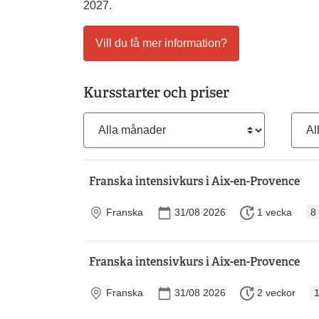
2027.
Vill du få mer information?
Kursstarter och priser
Månad
Kurs
Franska intensivkurs i Aix-en-Provence
Plats
Startdatum
Längd
Franska
31/08 2026
1 vecka
8
Franska intensivkurs i Aix-en-Provence
Plats
Startdatum
Längd
Franska
31/08 2026
2 veckor
1