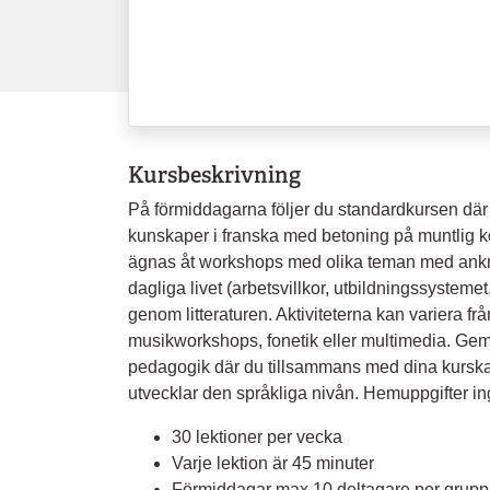
Kursbeskrivning
På förmiddagarna följer du standardkursen där
kunskaper i franska med betoning på muntlig 
ägnas åt workshops med olika teman med anknytn
dagliga livet (arbetsvillkor, utbildningssystemet, 
genom litteraturen. Aktiviteterna kan variera fr
musikworkshops, fonetik eller multimedia. Ge
pedagogik där du tillsammans med dina kurskam
utvecklar den språkliga nivån. Hemuppgifter in
30 lektioner per vecka
Varje lektion är 45 minuter
Förmiddagar max 10 deltagare per grupp,