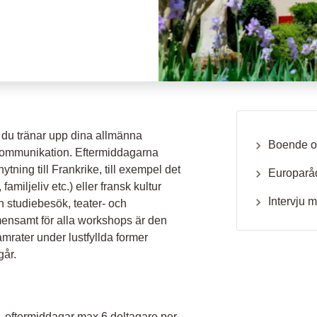
 du tränar upp dina allmänna
Boende o
kommunikation. Eftermiddagarna
ing till Frankrike, till exempel det
Europaråd
familjeliv etc.) eller fransk kultur
Intervju 
ån studiebesök, teater- och
mensamt för alla workshops är den
rater under lustfyllda former
går.
 eftermiddagar max 6 deltagare per