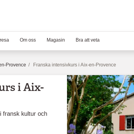
resa
Om oss
Magasin
Bra att veta
en-Provence
Franska intensivkurs i Aix-en-Provence
rs i Aix-
 fransk kultur och