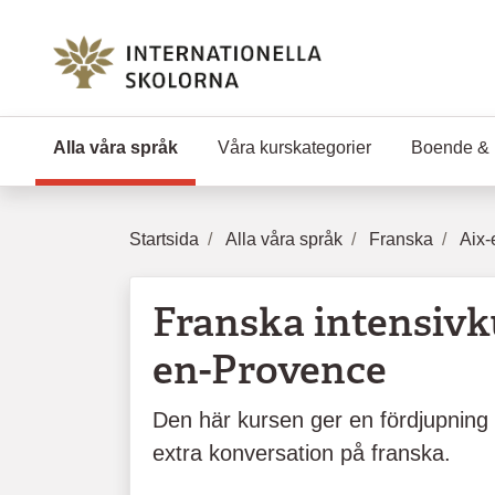
Hoppa till huvudinnehåll
Alla våra språk
(Aktuell sida)
Våra kurskategorier
Boende & 
Startsida
Alla våra språk
Franska
Aix-
Franska intensivku
en-Provence
Den här kursen ger en fördjupning i
extra konversation på franska.