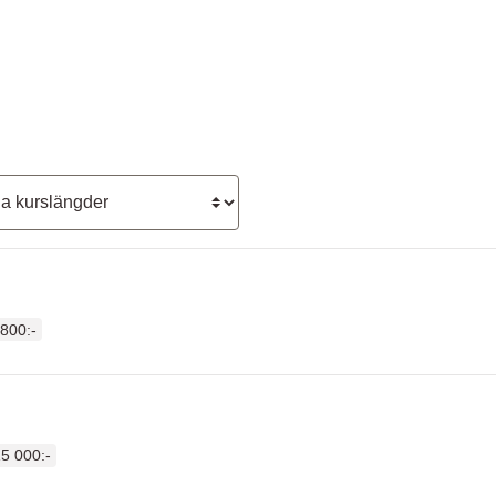
längd
 800:-
5 000:-