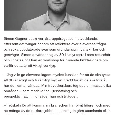
Simon Gagner beskriver läraruppdraget som utvecklande,
eftersom det tvingar honom att reflektera över elevernas frågor
och söka uppdaterade svar som grundar sig i nya tekniker och
genvägar. Simon använder sig av 3D i sin yrkesroll som retuschör
och i höstas höll han en workshop för blivande bilddesigners om
varför detta är ett viktigt verktyg.
– Jag ville ge eleverna lagom mycket kunskap för att de ska tycka
att 3D är roligt och tillräckligt mycket bredd för att de ska förstå
hur det kan användas. Min treveckorskurs tog upp en massa olika
områden – som modellering, ljussättning och
perspektivmatchning, säger han och tillägger:
– Tröskeln för att komma in i branschen har blivit högre i och med
att många av de enklare jobben nu antingen görs utomlands eller