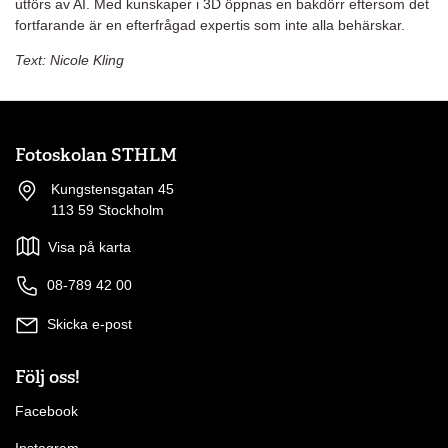
utförs av AI. Med kunskaper i 3D öppnas en bakdörr eftersom det
fortfarande är en efterfrågad expertis som inte alla behärskar.
Text: Nicole Kling
Fotoskolan STHLM
Kungstensgatan 45
113 59 Stockholm
Visa på karta
08-789 42 00
Skicka e-post
Följ oss!
Facebook
Instagram