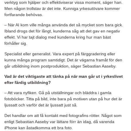
verktyg som hjälper och effektiviserar vissa moment, säger han.
Men någon trollstav är det inte. Kunniga yrkesutövare kommer
fortfarande behövas.
– När AI kom ville många använda det så mycket som bara gick.
Ibland drogs det för långt, kunderna såg att det gav en negativ
effekt. Vi har tajt dialog med kunderna kring hur man bäst
förhåller sig.
Specialist eller generalist. Vara expert på färggradering eller
kunna många program samtidigt. Det är vägarna framåt för den
går utbildning inom postproduktion, säger Sebastian Aaseby.
Vad är det viktigaste att tänka på när man går ut i yrkeslivet
efter färdig utbildning?
– Att vara nyfiken. Gå på utställningar och bläddra i gamla
fotoböcker. Titta på bild, inte bara på motiven utan på hur det är
ljussatt och varför det är ljussatt just så.
Det handlar om att få kontakt med fotografins rötter. Något som
enligt Sebastian Aaseby var lättare förr än idag, då varenda
iPhone kan åstadkomma ett bra foto.