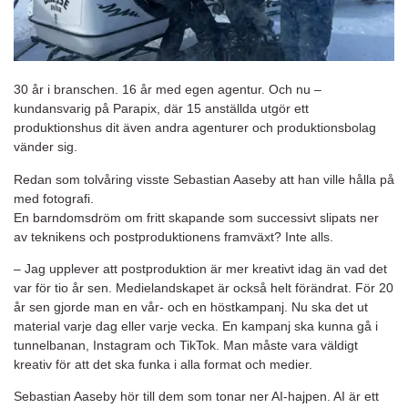
30 år i branschen. 16 år med egen agentur. Och nu –
kundansvarig på Parapix, där 15 anställda utgör ett
produktionshus dit även andra agenturer och produktionsbolag
vänder sig.
Redan som tolvåring visste Sebastian Aaseby att han ville hålla på
med fotografi.
En barndomsdröm om fritt skapande som successivt slipats ner
av teknikens och postproduktionens framväxt? Inte alls.
– Jag upplever att postproduktion är mer kreativt idag än vad det
var för tio år sen. Medielandskapet är också helt förändrat. För 20
år sen gjorde man en vår- och en höstkampanj. Nu ska det ut
material varje dag eller varje vecka. En kampanj ska kunna gå i
tunnelbanan, Instagram och TikTok. Man måste vara väldigt
kreativ för att det ska funka i alla format och medier.
Sebastian Aaseby hör till dem som tonar ner AI-hajpen. AI är ett