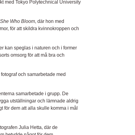
kt med Tokyo Polytechnical University
She Who Bloom
, där hon med
mor, för att skildra kvinnokroppen och
er kan speglas i naturen och i former
sorts omsorg för att må bra och
k fotograf och samarbetade med
enterna samarbetade i grupp. De
t bygga utställningar och lämnade aldrig
t för dem att alla skulle komma i mål
grafen Julia Hetta, där de
om betydde något för dem.