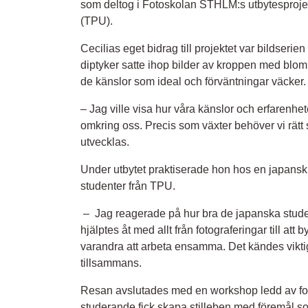
som deltog i Fotoskolan STHLM:s utbytesproje
(TPU).
Cecilias eget bidrag till projektet var bildserien
diptyker satte ihop bilder av kroppen med blom
de känslor som ideal och förväntningar väcker.
– Jag ville visa hur våra känslor och erfarenhet
omkring oss. Precis som växter behöver vi rätt 
utvecklas.
Under utbytet praktiserade hon hos en japans
studenter från TPU.
– Jag reagerade på hur bra de japanska stud
hjälptes åt med allt från fotograferingar till at
varandra att arbeta ensamma. Det kändes viktig
tillsammans.
Resan avslutades med en workshop ledd av foto
studerande fick skapa stilleben med föremål s