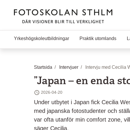
Hoppa till huvudinnehåll
Yrkeshögskoleutbildningar
Praktik utomlands
L
Startsida
Intervjuer
Intervju med Cecilia 
”Japan – en enda st
2026-04-20
Senast ändrad
Under utbytet i Japan fick Cecilia We
med japanska fotostudenter och ställ
var ofta utanför min comfort zone, 
säger Cecilia.