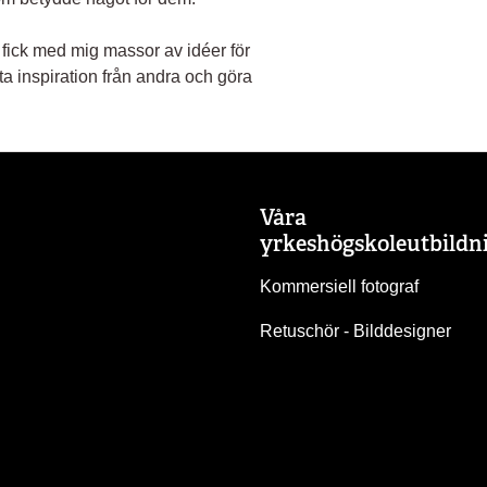
 fick med mig massor av idéer för
ta inspiration från andra och göra
Våra
yrkeshögskoleutbildn
Kommersiell fotograf
Retuschör - Bilddesigner