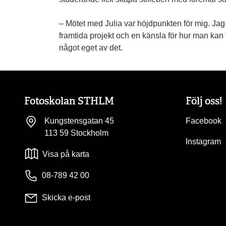
– Mötet med Julia var höjdpunkten för mig. Jag
framtida projekt och en känsla för hur man kan 
något eget av det.
Fotoskolan STHLM
Följ oss!
Kungstensgatan 45
Facebook
113 59 Stockholm
Instagram
Visa på karta
08-789 42 00
Skicka e-post