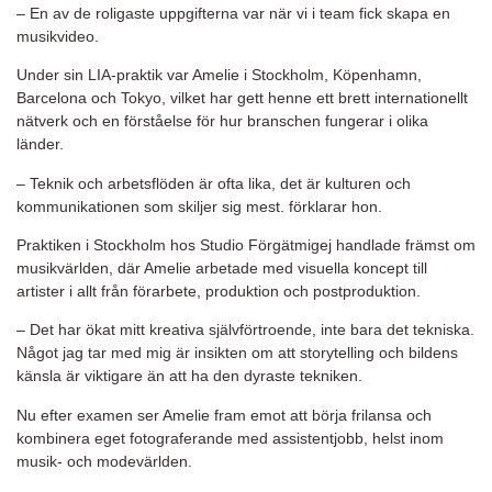
– En av de roligaste uppgifterna var när vi i team fick skapa en
musikvideo.
Under sin LIA-praktik var Amelie i Stockholm, Köpenhamn,
Barcelona och Tokyo, vilket har gett henne ett brett internationellt
nätverk och en förståelse för hur branschen fungerar i olika
länder.
– Teknik och arbetsflöden är ofta lika, det är kulturen och
kommunikationen som skiljer sig mest. förklarar hon.
Praktiken i Stockholm hos Studio Förgätmigej handlade främst om
musikvärlden, där Amelie arbetade med visuella koncept till
artister i allt från förarbete, produktion och postproduktion.
– Det har ökat mitt kreativa självförtroende, inte bara det tekniska.
Något jag tar med mig är insikten om att storytelling och bildens
känsla är viktigare än att ha den dyraste tekniken.
Nu efter examen ser Amelie fram emot att börja frilansa och
kombinera eget fotograferande med assistentjobb, helst inom
musik- och modevärlden.