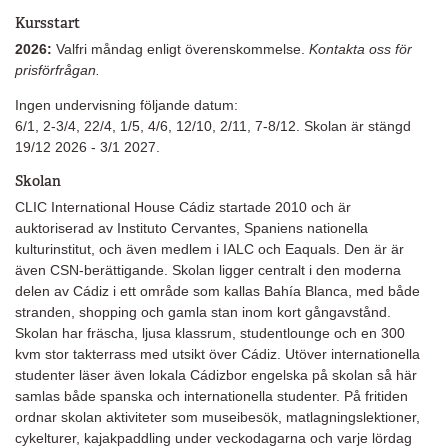
Kursstart
2026:
Valfri måndag enligt överenskommelse.
Kontakta oss för
prisförfrågan.
Ingen undervisning följande datum:
6/1, 2-3/4, 22/4, 1/5, 4/6, 12/10, 2/11, 7-8/12. Skolan är stängd
19/12 2026 - 3/1 2027.
Skolan
CLIC International House Cádiz startade 2010 och är
auktoriserad av Instituto Cervantes, Spaniens nationella
kulturinstitut, och även medlem i IALC och Eaquals. Den är är
även CSN-berättigande. Skolan ligger centralt i den moderna
delen av Cádiz i ett område som kallas Bahía Blanca, med både
stranden, shopping och gamla stan inom kort gångavstånd.
Skolan har fräscha, ljusa klassrum, studentlounge och en 300
kvm stor takterrass med utsikt över Cádiz. Utöver internationella
studenter läser även lokala Cádizbor engelska på skolan så här
samlas både spanska och internationella studenter. På fritiden
ordnar skolan aktiviteter som museibesök, matlagningslektioner,
cykelturer, kajakpaddling under veckodagarna och varje lördag