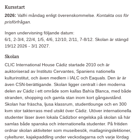
Kursstart
2026:
Valfri måndag enligt överenskommelse.
Kontakta oss för
prisförfrågan.
Ingen undervisning följande datum:
6/1, 2-3/4, 22/4, 1/5, 4/6, 12/10, 2/11, 7-8/12. Skolan är stängd
19/12 2026 - 3/1 2027.
Skolan
CLIC International House Cádiz startade 2010 och är
auktoriserad av Instituto Cervantes, Spaniens nationella
kulturinstitut, och även medlem i IALC och Eaquals. Den är är
även CSN-berättigande. Skolan ligger centralt i den moderna
delen av Cádiz i ett område som kallas Bahía Blanca, med både
stranden, shopping och gamla stan inom kort gångavstånd.
Skolan har fräscha, ljusa klassrum, studentlounge och en 300
kvm stor takterrass med utsikt över Cádiz. Utöver internationella
studenter läser även lokala Cádizbor engelska på skolan så här
samlas både spanska och internationella studenter. På fritiden
ordnar skolan aktiviteter som museibesök, matlagningslektioner,
cykelturer, kajakpaddling under veckodagarna och varje lördag