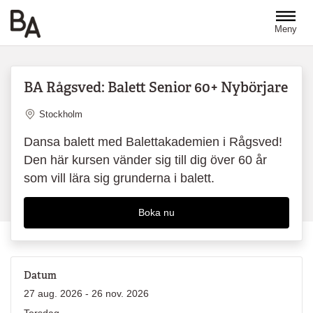
Hoppa till huvudinnehåll
Meny
BA Rågsved: Balett Senior 60+ Nybörjare
Plats
Stockholm
Dansa balett med Balettakademien i Rågsved!
Den här kursen vänder sig till dig över 60 år
som vill lära sig grunderna i balett.
Boka nu
Datum
27 aug. 2026 - 26 nov. 2026
Torsdag