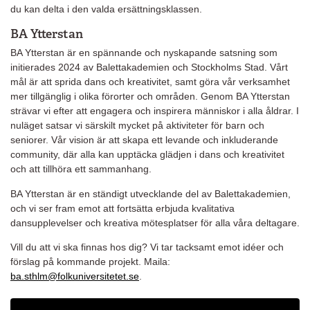
du kan delta i den valda ersättningsklassen.
BA Ytterstan
BA Ytterstan är en spännande och nyskapande satsning som
initierades 2024 av Balettakademien och Stockholms Stad. Vårt
mål är att sprida dans och kreativitet, samt göra vår verksamhet
mer tillgänglig i olika förorter och områden. Genom BA Ytterstan
strävar vi efter att engagera och inspirera människor i alla åldrar. I
nuläget satsar vi särskilt mycket på aktiviteter för barn och
seniorer. Vår vision är att skapa ett levande och inkluderande
community, där alla kan upptäcka glädjen i dans och kreativitet
och att tillhöra ett sammanhang.
BA Ytterstan är en ständigt utvecklande del av Balettakademien,
och vi ser fram emot att fortsätta erbjuda kvalitativa
dansupplevelser och kreativa mötesplatser för alla våra deltagare.
Vill du att vi ska finnas hos dig? Vi tar tacksamt emot idéer och
förslag på kommande projekt. Maila:
ba.sthlm@folkuniversitetet.se
.