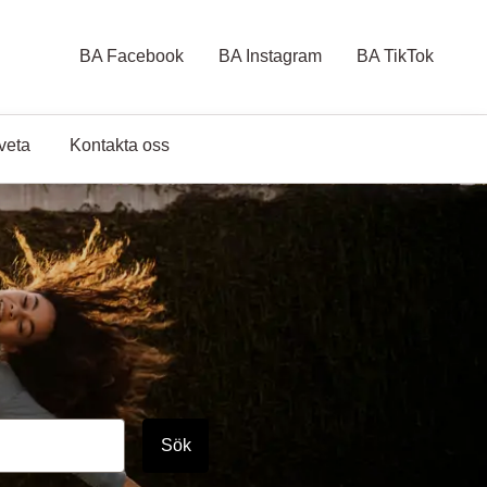
BA Facebook
BA Instagram
BA TikTok
 veta
Kontakta oss
Sök