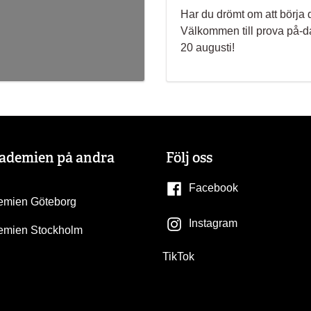
Har du drömt om att börja
Välkommen till prova på-
20 augusti!
kademien på andra
Följ oss
Facebook
emien Göteborg
Instagram
emien Stockholm
TikTok