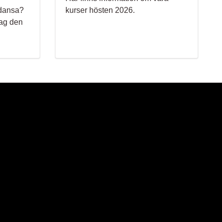
 dansa?
kurser hösten 2026.
dag den