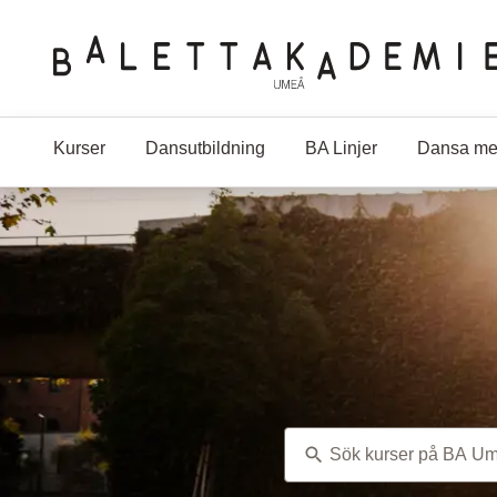
Hoppa till huvudinnehåll
Kurser
Dansutbildning
BA Linjer
Dansa me
Ämne