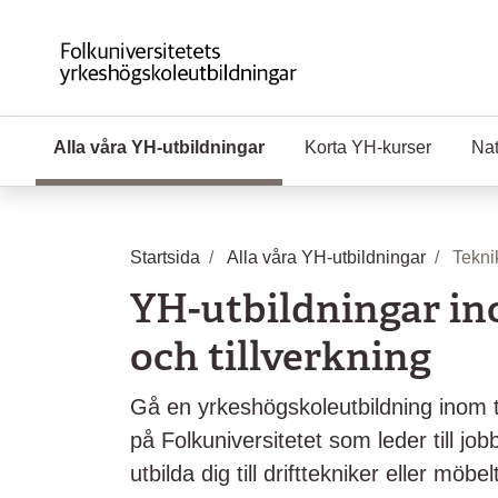
Hoppa till huvudinnehåll
Alla våra YH-utbildningar
(Aktuell sida)
Korta YH-kurser
Nat
Startsida
Alla våra YH-utbildningar
Teknik
YH-utbildningar in
och tillverkning
Gå en yrkeshögskoleutbildning inom te
på Folkuniversitetet som leder till job
utbilda dig till drifttekniker eller möbe