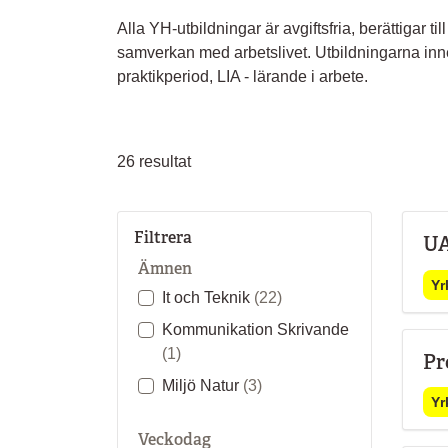
Alla YH-utbildningar är avgiftsfria, berättigar ti
samverkan med arbetslivet. Utbildningarna inne
praktikperiod, LIA - lärande i arbete.
26
resultat
Filtrera
UA
Ämnen
Yr
It och Teknik
(22)
Kommunikation Skrivande
(1)
Pr
Miljö Natur
(3)
Yr
Veckodag