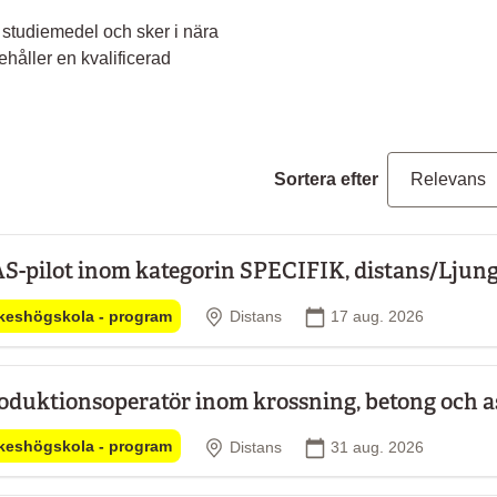
ll studiemedel och sker i nära
håller en kvalificerad
Sortera efter
S-pilot inom kategorin SPECIFIK, distans/Lju
Plats
Startdatum
keshögskola - program
Distans
17 aug. 2026
oduktionsoperatör inom krossning, betong och as
Plats
Startdatum
keshögskola - program
Distans
31 aug. 2026