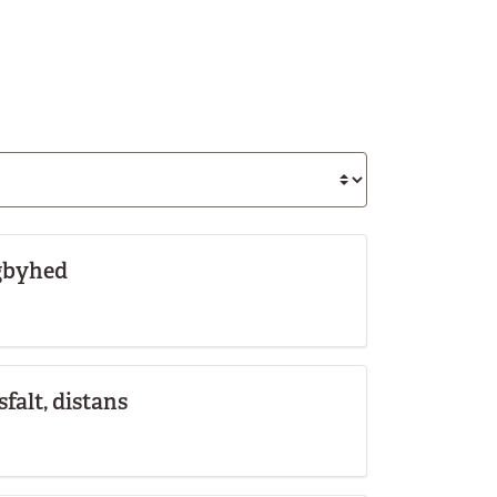
ngbyhed
falt, distans