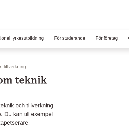
ionell yrkesutbildning
För studerande
För företag
, tillverkning
om teknik
knik och tillverkning
b. Du kan till exempel
ltapetserare.