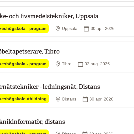
ke- och livsmedelstekniker, Uppsala
Plats
Startdatum
keshögskola - program
Uppsala
30 apr. 2026
beltapetserare, Tibro
Plats
Startdatum
keshögskola - program
Tibro
02 aug. 2026
rnätstekniker - ledningsnät, Distans
Plats
Startdatum
keshögskoleutbildning
Distans
30 apr. 2026
knikinformatör, distans
Plats
Startdatum