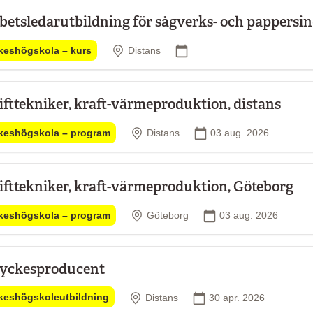
betsledarutbildning för sågverks- och pappersi
Plats
Startdatum
keshögskola – kurs
Distans
ifttekniker, kraft-värmeproduktion, distans
Plats
Startdatum
keshögskola – program
Distans
03 aug. 2026
ifttekniker, kraft-värmeproduktion, Göteborg
Plats
Startdatum
keshögskola – program
Göteborg
03 aug. 2026
yckesproducent
Plats
Startdatum
keshögskoleutbildning
Distans
30 apr. 2026