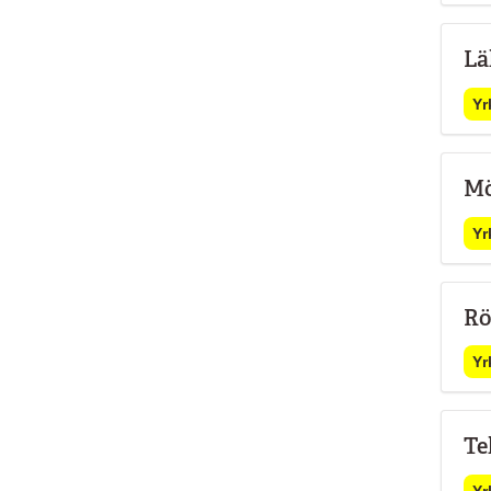
Lä
Yr
Mö
Yr
Rö
Yr
Te