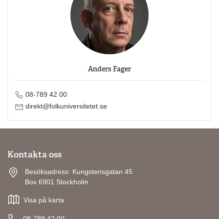
Anders Fager
Ring Anders Fager på
08-789 42 00
Skicka mejl till Anders Fager
direkt@folkuniversitetet.se
Kontakta oss
Besöksadress: Kungstensgatan 45
Box 6901 Stockholm
Visa på karta
08-789 42 00