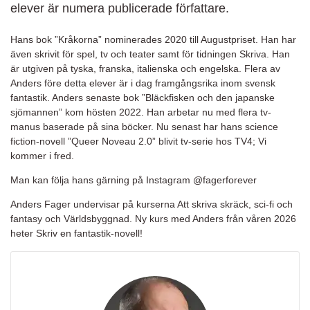
elever är numera publicerade författare.
Hans bok ”Kråkorna” nominerades 2020 till Augustpriset. Han har
även skrivit för spel, tv och teater samt för tidningen Skriva. Han
är utgiven på tyska, franska, italienska och engelska. Flera av
Anders före detta elever är i dag framgångsrika inom svensk
fantastik. Anders senaste bok ”Bläckfisken och den japanske
sjömannen” kom hösten 2022. Han arbetar nu med flera tv-
manus baserade på sina böcker.
Nu senast har hans science
fiction-novell ”Queer Noveau 2.0” blivit tv-serie hos TV4; Vi
kommer i fred.
Man kan följa hans gärning på Instagram @fagerforever
Anders Fager undervisar på kurserna Att skriva skräck, sci-fi och
fantasy och Världsbyggnad.
Ny kurs med Anders från våren 2026
heter Skriv en fantastik-novell!