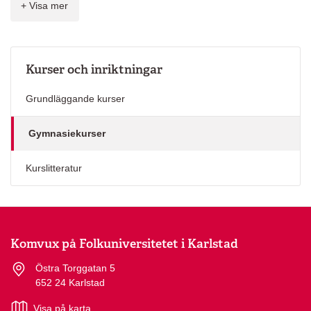
+ Visa mer
Samhällskunskap 2
Engelska
Engelska 5
Engelska 6
Kurser och inriktningar
Historia
Grundläggande kurser
Historia 1b
Matematik
Gymnasiekurser
Matematik 1a, b, c
Matematik 2a, b, c
Kurslitteratur
Matematik 3b, c
Naturkunskap
Naturkunskap 1b
Komvux på Folkuniversitetet i Karlstad
Religion
Religionskunskap 1
Östra Torggatan 5
652 24 Karlstad
Svenska
Svenska 1
Visa på karta