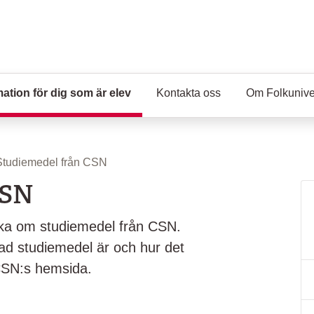
mation för dig som är elev
(Aktuell sida)
Kontakta oss
Om Folkuniver
Studiemedel från CSN
CSN
ka om studiemedel från CSN.
vad studiemedel är och hur det
 CSN:s hemsida.