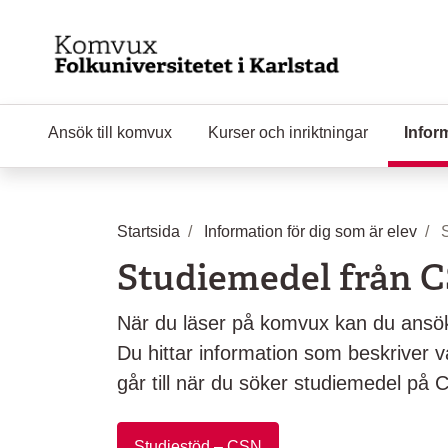
Hoppa till huvudinnehåll
Ansök till komvux
Kurser och inriktningar
Infor
Startsida
Information för dig som är elev
Studiemedel från 
När du läser på komvux kan du ansö
Du hittar information som beskriver 
går till när du söker studiemedel på
Studiestöd – CSN