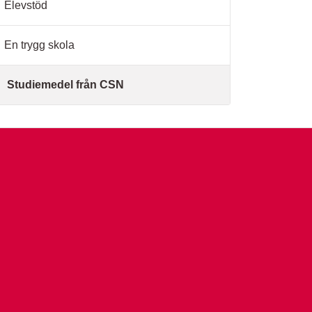
Elevstöd
En trygg skola
Studiemedel från CSN