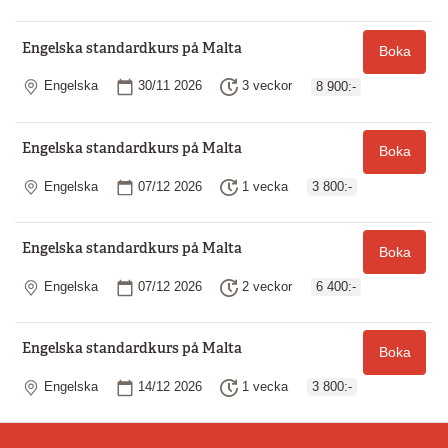
Engelska standardkurs på Malta
Boka
Plats
Startdatum
Längd
Engelska
30/11 2026
3 veckor
8 900:-
Engelska standardkurs på Malta
Boka
Plats
Startdatum
Längd
Engelska
07/12 2026
1 vecka
3 800:-
Engelska standardkurs på Malta
Boka
Plats
Startdatum
Längd
Engelska
07/12 2026
2 veckor
6 400:-
Engelska standardkurs på Malta
Boka
Plats
Startdatum
Längd
Engelska
14/12 2026
1 vecka
3 800:-