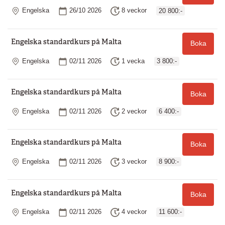
Plats
Startdatum
Längd
Engelska
26/10 2026
8 veckor
20 800:-
Engelska standardkurs på Malta
Boka
Plats
Startdatum
Längd
Engelska
02/11 2026
1 vecka
3 800:-
Engelska standardkurs på Malta
Boka
Plats
Startdatum
Längd
Engelska
02/11 2026
2 veckor
6 400:-
Engelska standardkurs på Malta
Boka
Plats
Startdatum
Längd
Engelska
02/11 2026
3 veckor
8 900:-
Engelska standardkurs på Malta
Boka
Plats
Startdatum
Längd
Engelska
02/11 2026
4 veckor
11 600:-