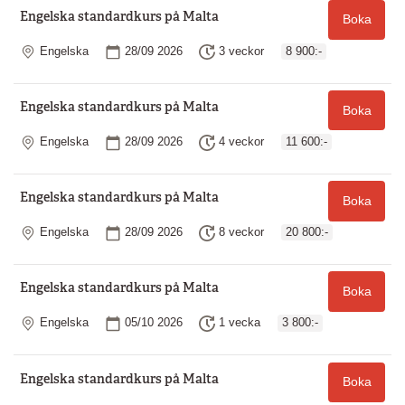
Engelska standardkurs på Malta
Boka
Plats
Startdatum
Längd
Engelska
28/09 2026
3 veckor
8 900:-
Engelska standardkurs på Malta
Boka
Plats
Startdatum
Längd
Engelska
28/09 2026
4 veckor
11 600:-
Engelska standardkurs på Malta
Boka
Plats
Startdatum
Längd
Engelska
28/09 2026
8 veckor
20 800:-
Engelska standardkurs på Malta
Boka
Plats
Startdatum
Längd
Engelska
05/10 2026
1 vecka
3 800:-
Engelska standardkurs på Malta
Boka