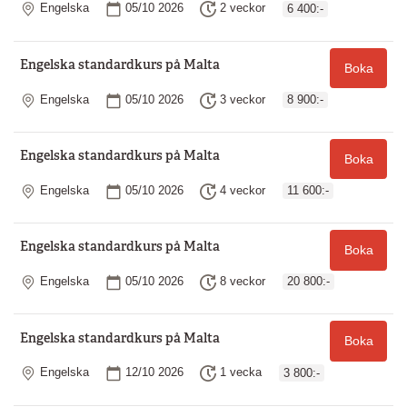
Plats
Startdatum
Längd
Engelska
05/10 2026
2 veckor
6 400:-
Engelska standardkurs på Malta
Boka
Plats
Startdatum
Längd
Engelska
05/10 2026
3 veckor
8 900:-
Engelska standardkurs på Malta
Boka
Plats
Startdatum
Längd
Engelska
05/10 2026
4 veckor
11 600:-
Engelska standardkurs på Malta
Boka
Plats
Startdatum
Längd
Engelska
05/10 2026
8 veckor
20 800:-
Engelska standardkurs på Malta
Boka
Plats
Startdatum
Längd
Engelska
12/10 2026
1 vecka
3 800:-