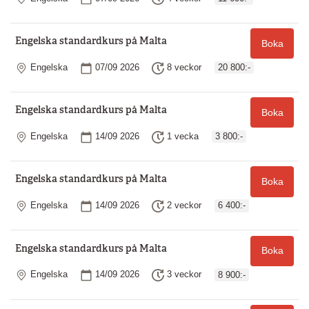
Engelska standardkurs på Malta
Boka
Plats
Startdatum
Längd
Engelska
07/09 2026
8 veckor
20 800:-
Engelska standardkurs på Malta
Boka
Plats
Startdatum
Längd
Engelska
14/09 2026
1 vecka
3 800:-
Engelska standardkurs på Malta
Boka
Plats
Startdatum
Längd
Engelska
14/09 2026
2 veckor
6 400:-
Engelska standardkurs på Malta
Boka
Plats
Startdatum
Längd
Engelska
14/09 2026
3 veckor
8 900:-