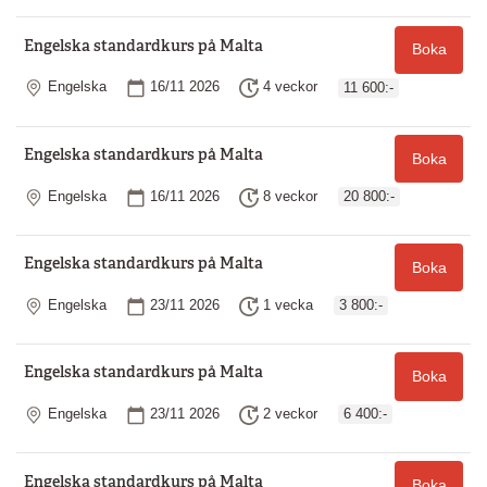
Engelska standardkurs på Malta
Boka
Plats
Startdatum
Längd
Engelska
16/11 2026
4 veckor
11 600:-
Engelska standardkurs på Malta
Boka
Plats
Startdatum
Längd
Engelska
16/11 2026
8 veckor
20 800:-
Engelska standardkurs på Malta
Boka
Plats
Startdatum
Längd
Engelska
23/11 2026
1 vecka
3 800:-
Engelska standardkurs på Malta
Boka
Plats
Startdatum
Längd
Engelska
23/11 2026
2 veckor
6 400:-
Engelska standardkurs på Malta
Boka