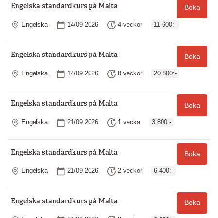
Engelska standardkurs på Malta
Boka
Plats
Startdatum
Längd
Engelska
14/09 2026
4 veckor
11 600:-
Engelska standardkurs på Malta
Boka
Plats
Startdatum
Längd
Engelska
14/09 2026
8 veckor
20 800:-
Engelska standardkurs på Malta
Boka
Plats
Startdatum
Längd
Engelska
21/09 2026
1 vecka
3 800:-
Engelska standardkurs på Malta
Boka
Plats
Startdatum
Längd
Engelska
21/09 2026
2 veckor
6 400:-
Engelska standardkurs på Malta
Boka