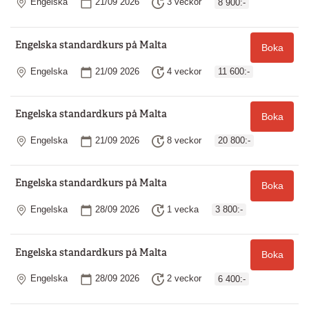
Plats
Startdatum
Längd
Engelska
21/09 2026
3 veckor
8 900:-
Engelska standardkurs på Malta
Boka
Plats
Startdatum
Längd
Engelska
21/09 2026
4 veckor
11 600:-
Engelska standardkurs på Malta
Boka
Plats
Startdatum
Längd
Engelska
21/09 2026
8 veckor
20 800:-
Engelska standardkurs på Malta
Boka
Plats
Startdatum
Längd
Engelska
28/09 2026
1 vecka
3 800:-
Engelska standardkurs på Malta
Boka
Plats
Startdatum
Längd
Engelska
28/09 2026
2 veckor
6 400:-