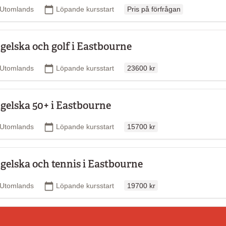
Ordinarie pris
Plats
Startdatum
Utomlands
Löpande kursstart
Pris på förfrågan
gelska och golf i Eastbourne
Ordinarie pris
Plats
Startdatum
Utomlands
Löpande kursstart
23600 kr
gelska 50+ i Eastbourne
Ordinarie pris
Plats
Startdatum
Utomlands
Löpande kursstart
15700 kr
gelska och tennis i Eastbourne
Ordinarie pris
Plats
Startdatum
Utomlands
Löpande kursstart
19700 kr