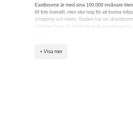
Eastbourne är med sina 100.000 invånare liten 
till fots överallt, men stor nog för att kunna erbju
shopping och nöjen. Staden har en strandprom
närheten finns de berömda kalkstensklipporn
Sisters.
Besök Beachy Head, den högsta klippan i södra
+ Visa mer
den kända rödvita fyren från 1902. Utsikten hä
är fantastisk! Avnjut en kopp te i en pittoresk
ta en drink på något av caféerna längs stran
Det finns över 70 pubar i Eastbourne som säljer
Vissa pubar har lite lugnare atmosfär, medan a
Eastbournes Folk Music Club är ett populärt stä
finns också en rad diskotek och nattklubbar. Sta
biografer och ett helt nytt konstgalleri, The Ne
Vid Souvereign Harbour hittar du mysiga barer,
en marina. Staden har även två badbassänger, 