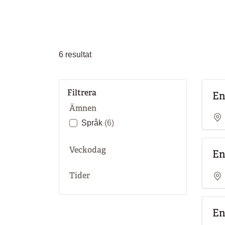
golfklubbar. Segling och windsurfing är popul
Eastbourne är en känd mötesplats för tennis. D
Women´s Open Championship äger rum i juni va
Eastbourne, precis innan tävlingarna i Wimble
6
resultat
Filtrera
En
Ämnen
Språk
(6)
Veckodag
En
Tider
En