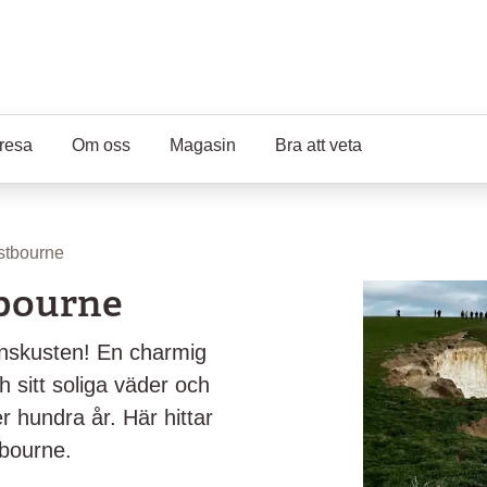
resa
Om oss
Magasin
Bra att veta
stbourne
tbourne
enskusten! En charmig
h sitt soliga väder och
r hundra år. Här hittar
tbourne.