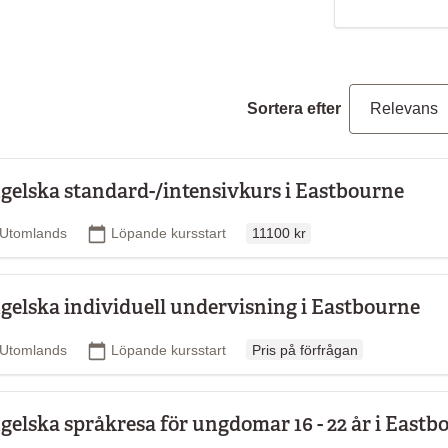
ärt under sommarhalvåret.
et berömda International
rje år i Devonshire Park i
don.
Sortera efter
gelska standard-/intensivkurs i Eastbourne
Ordinarie pris
Plats
Startdatum
Utomlands
Löpande kursstart
11100 kr
gelska individuell undervisning i Eastbourne
Ordinarie pris
Plats
Startdatum
Utomlands
Löpande kursstart
Pris på förfrågan
gelska språkresa för ungdomar 16 - 22 år i Eastb