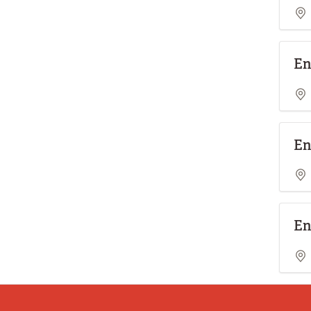
En
En
En