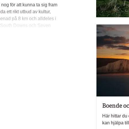
nog för att kunna ta sig fram
da ett rikt utbud av kultur,
enad på 8 km och alldeles i
a South Downs och Seven
 England, och titta ner på
rifrån över Engelska Kanalen
 by omkring South Downs eller
dpromenaden.
 traditionell engelsk Ale.
ndra bjuder på live musik.
lle bland studenter, och det
den har flera teatrar,
w Towner.
Boende oc
 restauranger, en biograf och
Här hittar du
bowlingställen och fyra
kan hjälpa ti