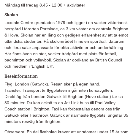
Måndag till fredag 8.45 - 12.00 + aktiviteter
Skolan
Loxdale Centre grundades 1979 och ligger i en vacker viktoriansk
herrgård i förorten Portslade, ca 3 km väster om centrala Brighton
& Hove. Skolan har en lång och gedigen erfarenhet av att ta emot
utländska studenter. På skolområdet finns en sporthall, datarum
och flera salar anpassade för olika aktiviteter och underhållning.
Här finns även en stor, vacker trädgård med plats för fotboll,
badminton och volleyboll. Skolan är godkänd av British Council
och medlem i ’English UK’.
Reseinformation
Flyg: London (Gatwick). Resan sker på egen hand.
Transfer: Transport t/r flygplatsen ingår inte i kursavgiften.
Direkttåg från London Gatwick till Brighton (Hove station) tar ca
30 minuter. Du kan också ta en Jet Link buss till Pool Valley
Coach station i Brighton. Taxi kan förbeställas genom oss från
Gatwick eller Heathrow. Gatwick är närmaste flygplats, ungefär 35
minuters resväg från Brighton.
Observera! En del flygbolag kräver att ungdomar under 15 år som