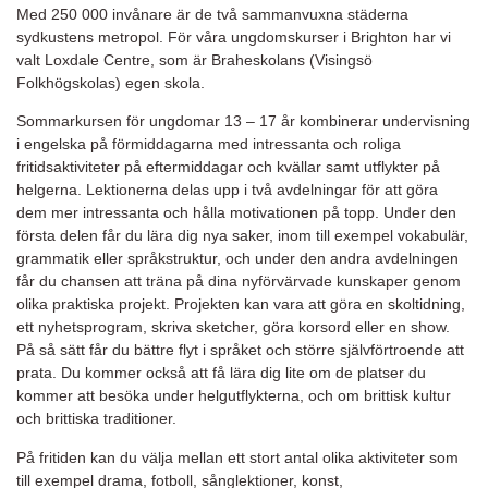
Med 250 000 invånare är de två sammanvuxna städerna
sydkustens metropol. För våra ungdomskurser i Brighton har vi
valt Loxdale Centre, som är Braheskolans (Visingsö
Folkhögskolas) egen skola.
Sommarkursen för ungdomar 13 – 17 år kombinerar undervisning
i engelska på förmiddagarna med intressanta och roliga
fritidsaktiviteter på eftermiddagar och kvällar samt utflykter på
helgerna. Lektionerna delas upp i två avdelningar för att göra
dem mer intressanta och hålla motivationen på topp. Under den
första delen får du lära dig nya saker, inom till exempel vokabulär,
grammatik eller språkstruktur, och under den andra avdelningen
får du chansen att träna på dina nyförvärvade kunskaper genom
olika praktiska projekt. Projekten kan vara att göra en skoltidning,
ett nyhetsprogram, skriva sketcher, göra korsord eller en show.
På så sätt får du bättre flyt i språket och större självförtroende att
prata. Du kommer också att få lära dig lite om de platser du
kommer att besöka under helgutflykterna, och om brittisk kultur
och brittiska traditioner.
På fritiden kan du välja mellan ett stort antal olika aktiviteter som
till exempel drama, fotboll, sånglektioner, konst,