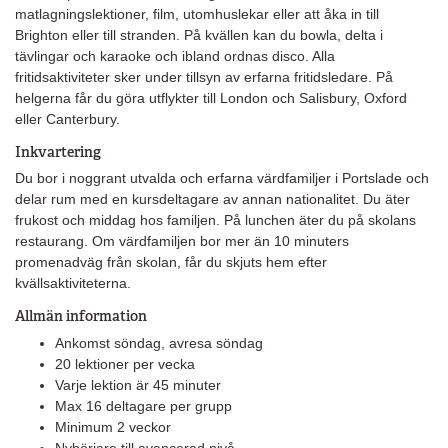
matlagningslektioner, film, utomhuslekar eller att åka in till
Brighton eller till stranden. På kvällen kan du bowla, delta i
tävlingar och karaoke och ibland ordnas disco. Alla
fritidsaktiviteter sker under tillsyn av erfarna fritidsledare. På
helgerna får du göra utflykter till London och Salisbury, Oxford
eller Canterbury.
Inkvartering
Du bor i noggrant utvalda och erfarna värdfamiljer i Portslade och
delar rum med en kursdeltagare av annan nationalitet. Du äter
frukost och middag hos familjen. På lunchen äter du på skolans
restaurang. Om värdfamiljen bor mer än 10 minuters
promenadväg från skolan, får du skjuts hem efter
kvällsaktiviteterna.
Allmän information
Ankomst söndag, avresa söndag
20 lektioner per vecka
Varje lektion är 45 minuter
Max 16 deltagare per grupp
Minimum 2 veckor
Nybörjare till avancerad nivå