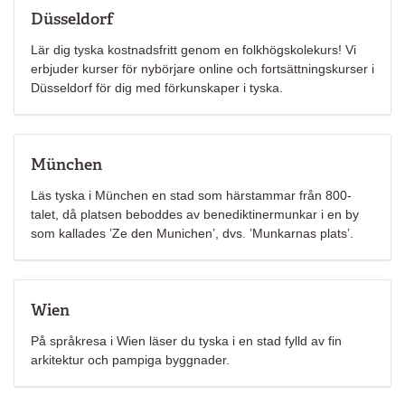
Düsseldorf
Lär dig tyska kostnadsfritt genom en folkhögskolekurs! Vi
erbjuder kurser för nybörjare online och fortsättningskurser i
Düsseldorf för dig med förkunskaper i tyska.
München
Läs tyska i München en stad som härstammar från 800-
talet, då platsen beboddes av benediktinermunkar i en by
som kallades ’Ze den Munichen’, dvs. ’Munkarnas plats’.
Wien
På språkresa i Wien läser du tyska i en stad fylld av fin
arkitektur och pampiga byggnader.