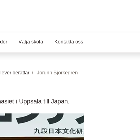
da)
idor
Välja skola
Kontakta oss
lever berättar
Jorunn Björkegren
siet i Uppsala till Japan.