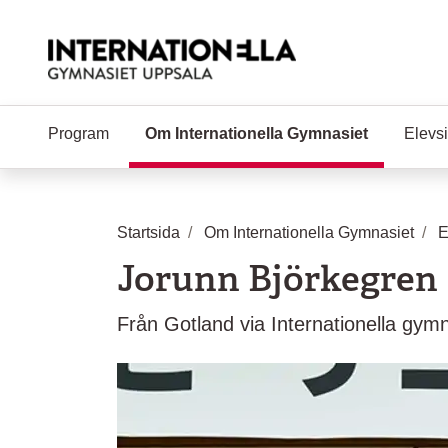
Hoppa till huvudinnehåll
Program
Om Internationella Gymnasiet
(Aktuell si
Elevs
Startsida
Om Internationella Gymnasiet
E
Jorunn Björkegren
Från Gotland via Internationella gymna