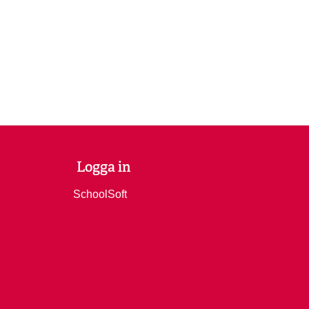
Logga in
SchoolSoft