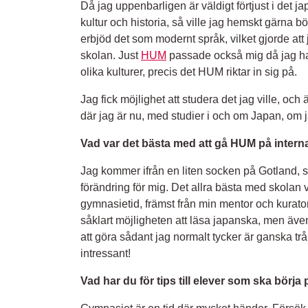
Då jag uppenbarligen är väldigt förtjust i det 
kultur och historia, så ville jag hemskt gärna bö
erbjöd det som modernt språk, vilket gjorde att
skolan. Just
HUM
passade också mig då jag har 
olika kulturer, precis det HUM riktar in sig på.
Jag fick möjlighet att studera det jag ville, och ä
där jag är nu, med studier i och om Japan, om 
Vad var det bästa med att gå HUM på interna
Jag kommer ifrån en liten socken på Gotland, så 
förändring för mig. Det allra bästa med skolan
gymnasietid, främst från min mentor och kurato
såklart möjligheten att läsa japanska, men äv
att göra sådant jag normalt tycker är ganska trå
intressant!
Vad har du för tips till elever som ska börja 