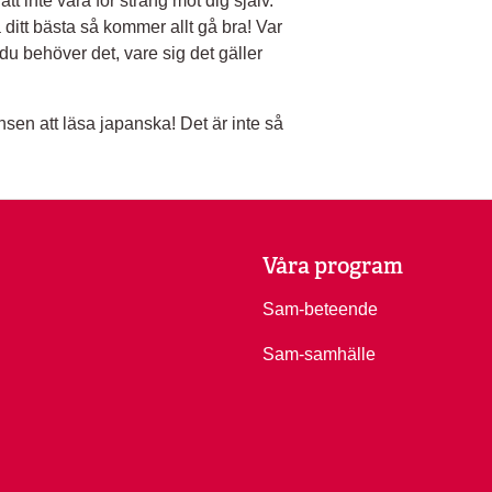
t inte vara för sträng mot dig själv.
 ditt bästa så kommer allt gå bra! Var
 du behöver det, vare sig det gäller
sen att läsa japanska! Det är inte så
Våra program
Sam-beteende
Sam-samhälle