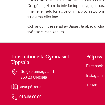
Gymnasiet är en tid där mycket händer. Försök at
Det gör inget om du inte får toppbetyg, gör bara
inte heller rädd för att be om hjälp och stöd om
studierna eller inte.
Och är du intresserad av Japan, ta absolut chan
svårt som man kan tro!
Internationella Gymnasiet
Följ oss
Uppsala
Facebook
Bergsbrunnagatan 1
Instagram
753 23 Uppsala
TikTok
Visa på karta
018-68 00 00