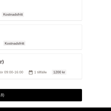
Ordinarie pris
llen
Kostnadsfritt
Ordinarie pris
ällen
Kostnadsfritt
r)
Ordinarie pris
Tid
Antal tillfällen
lör 09:00-16:00
1 tillfälle
1200 kr
18)