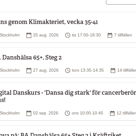
ns genom Klimakteriet, vecka 35-41
Plats
Startdatum
Tid
Antal tillfäl
Stockholm
25 aug. 2026
tis 17:00-18:30
7 tillfällen
 Danshälsa 65+, Steg 2
Plats
Startdatum
Tid
Antal tillf
Stockholm
27 aug. 2026
tors 13:35-14:35
14 tillfälle
gital Danskurs - 'Dansa dig stark' för cancerber
s!
Plats
Startdatum
Tid
Antal tillfä
Stockholm
02 sep. 2026
ons 10:00-10:45
12 tillfälle
ova på: BA Danshälsa 65+ Steg 2 i Kräftriket