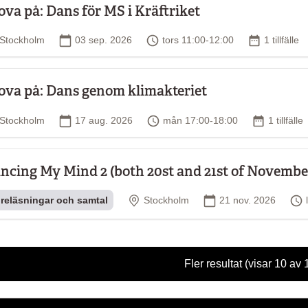
ova på: Dans för MS i Kräftriket
Plats
Startdatum
Tid
Antal tillfä
Stockholm
03 sep. 2026
tors 11:00-12:00
1 tillfälle
ova på: Dans genom klimakteriet
Plats
Startdatum
Tid
Antal tillf
Stockholm
17 aug. 2026
mån 17:00-18:00
1 tillfälle
ncing My Mind 2 (both 20st and 21st of Novembe
Plats
Startdatum
reläsningar och samtal
Stockholm
21 nov. 2026
Fler resultat
(visar 10 av 