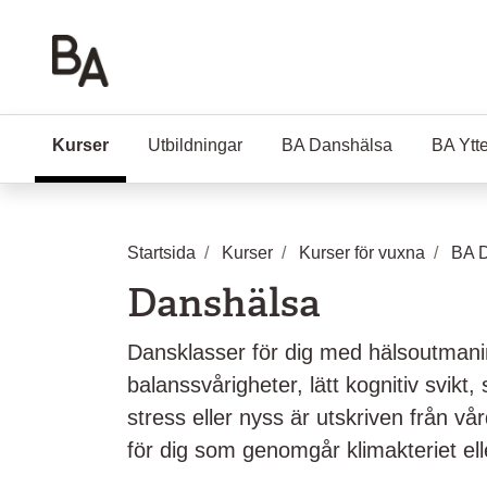
Hoppa till huvudinnehåll
Kurser
(Aktuell sida)
Utbildningar
BA Danshälsa
BA Ytt
Startsida
Kurser
Kurser för vuxna
BA 
Danshälsa
Dansklasser för dig med hälsoutman
balanssvårigheter, lätt kognitiv svikt,
stress eller nyss är utskriven från vå
för dig som genomgår klimakteriet ell