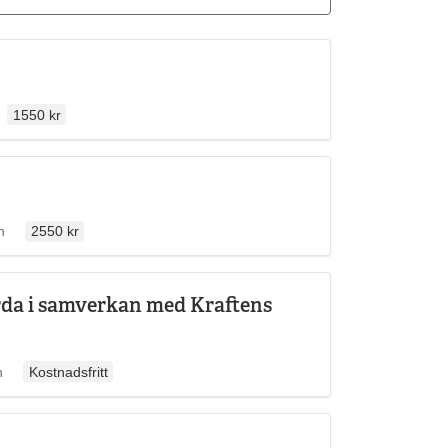
Ordinarie pris
len
1550 kr
Ordinarie pris
ällen
n
2550 kr
örda i samverkan med Kraftens
Ordinarie pris
llen
n
Kostnadsfritt