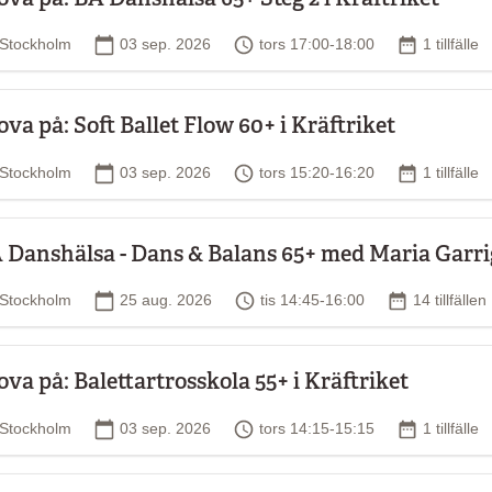
Plats
Startdatum
Tid
Antal tillfä
Stockholm
03 sep. 2026
tors 17:00-18:00
1 tillfälle
ova på: Soft Ballet Flow 60+ i Kräftriket
Plats
Startdatum
Tid
Antal tillfä
Stockholm
03 sep. 2026
tors 15:20-16:20
1 tillfälle
 Danshälsa - Dans & Balans 65+ med Maria Gar
Plats
Startdatum
Tid
Antal tillfäl
Stockholm
25 aug. 2026
tis 14:45-16:00
14 tillfällen
ova på: Balettartrosskola 55+ i Kräftriket
Plats
Startdatum
Tid
Antal tillfä
Stockholm
03 sep. 2026
tors 14:15-15:15
1 tillfälle