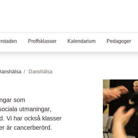
erstaden
Proffsklasser
Kalendarium
Pedagoger
Danshälsa
Danshälsa
ingar som
 sociala utmaningar,
rd. Vi har också klasser
er är cancerberörd.