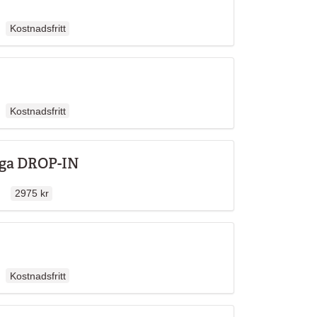
Ordinarie pris
llen
Kostnadsfritt
Ordinarie pris
llen
Kostnadsfritt
riga DROP-IN
Ordinarie pris
len
2975 kr
Ordinarie pris
llen
Kostnadsfritt