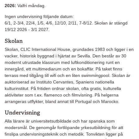
2026:
Valfri måndag.
Ingen undervisning följande datum:
6/1, 2-3/4, 22/4, 1/5, 4/6, 12/10, 2/11, 7-8/12. Skolan är stängd
19/12 2026 - 3/1 2027.
Skolan
Skolan, CLIC International House, grundades 1983 och ligger i en
vacker, historisk byggnad i hjärtat av Sevilla. Den består av 30
modernt utrustade klassrum med luftkonditionering runt en
innergård, ett multimediarum och en bokaffär. På taket finns
terrass med tillgång till wifi och en liten swimmingpool. Skolan är
auktoriserad av Instituto Cervantes, Spaniens nationella
kulturinstitut. På fritiden ordnar skolan, ofta gratis, kulturella
aktiviteter som t.ex. flamenco och filmvisning. På helgerna
arrangeras utflykter, bland annat till Portugal och Marocko.
Undervisning
Alla lärare är universitetsutbildade och har spanska som
modersmål. De genomgår fortlöpande yrkesutbildning för att
finslipa undervisningsteknik och metodik. Tonvikten ligger på