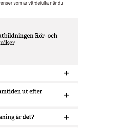
renser som är värdefulla när du
utbildningen Rör- och
niker
mtiden ut efter
ning är det?