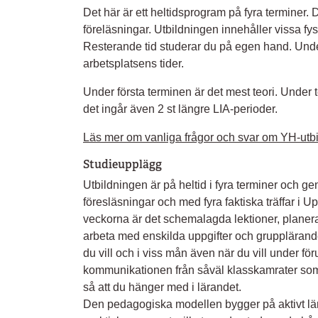
Det här är ett heltidsprogram på fyra terminer. 
föreläsningar. Utbildningen innehåller vissa fysi
Resterande tid studerar du på egen hand. Under
arbetsplatsens tider.
Under första terminen är det mest teori. Under t
det ingår även 2 st längre LIA-perioder.
Läs mer om vanliga frågor och svar om YH-utbi
Studieupplägg
Utbildningen är på heltid i fyra terminer och g
föresläsningar och med fyra faktiska träffar i 
veckorna är det schemalagda lektioner, planera
arbeta med enskilda uppgifter och grupplärande.
du vill och i viss mån även när du vill under föru
kommunikationen från såväl klasskamrater som 
så att du hänger med i lärandet.
Den pedagogiska modellen bygger på aktivt lära