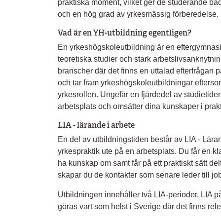
praktiska moment, vilket ger de studerande 
och en hög grad av yrkesmässig förberedelse.
Vad är en YH-utbildning egentligen?
En yrkeshögskoleutbildning är en eftergymnas
teoretiska studier och stark arbetslivsanknytni
branscher där det finns en uttalad efterfrågan 
och tar fram yrkeshögskoleutbildningar eftersom
yrkesrollen. Ungefär en fjärdedel av studietide
arbetsplats och omsätter dina kunskaper i prak
LIA - lärande i arbete
En del av utbildningstiden består av LIA - Läran
yrkespraktik ute på en arbetsplats. Du får en kl
ha kunskap om samt får på ett praktiskt sätt del
skapar du de kontakter som senare leder till jo
Utbildningen innehåller två LIA-perioder, LIA 
göras vart som helst i Sverige där det finns rel