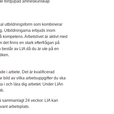
både fördjupad ämneskunskap
ial utbildningsform som kombinerar
ng. Utbildningarna erbjuds inom
på kompetens. Arbetslivet är aktivt med
 det finns en stark efterfrågan på
n består av LIA då du är ute på en
tiken.
de i arbete. Det är kvalificerad
ar bild av vilka arbetsuppgifter du ska
ta i och lära dig arbetet. Under LIAn
bb.
på sammanlagt 24 veckor. LIA kan
evant arbetsplats.