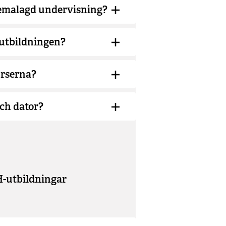
emalagd undervisning?
 utbildningen?
urserna?
och dator?
H-utbildningar