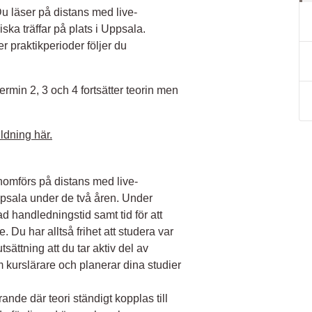
Du läser på distans med live-
ska träffar på plats i Uppsala.
 praktikperioder följer du
ermin 2, 3 och 4 fortsätter teorin men
ldning här.
enomförs på distans med live-
Uppsala under de två åren. Under
d handledningstid samt tid för att
 Du har alltså frihet att studera var
tsättning att du tar aktiv del av
kurslärare och planerar dina studier
nde där teori ständigt kopplas till