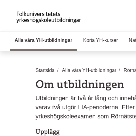
Hoppa till huvudinnehåll
Alla våra YH-utbildningar
(Aktuell sida)
Korta YH-kurser
Nat
Startsida
Alla våra YH-utbildningar
Rörnä
Om utbildningen
Utbildningen är två år lång och innehå
varav två utgör LIA-perioderna. Efter
yrkeshögskoleexamen som Rörnätstek
Upplägg