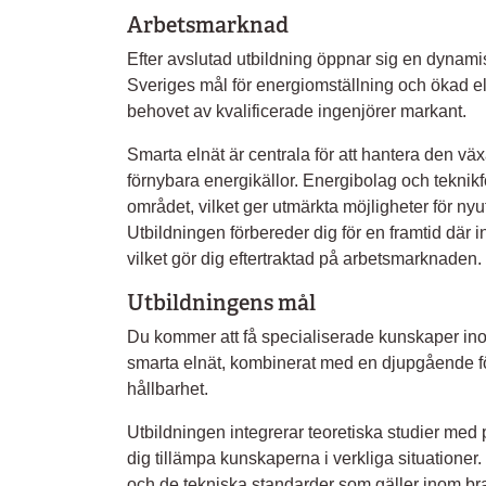
Arbetsmarknad
Efter avslutad utbildning öppnar sig en dyna
Sveriges mål för energiomställning och ökad ele
behovet av kvalificerade ingenjörer markant.
Smarta elnät är centrala för att hantera den v
förnybara energikällor. Energibolag och teknik
området, vilket ger utmärkta möjligheter för nyu
Utbildningen förbereder dig för en framtid där i
vilket gör dig eftertraktad på arbetsmarknaden.
Utbildningens mål
Du kommer att få specialiserade kunskaper ino
smarta elnät, kombinerat med en djupgående fö
hållbarhet.
Utbildningen integrerar teoretiska studier med p
dig tillämpa kunskaperna i verkliga situationer.
och de tekniska standarder som gäller inom bran