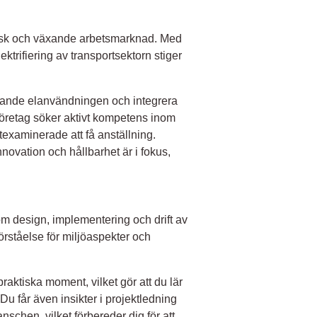
misk och växande arbetsmarknad. Med
ktrifiering av transportsektorn stiger
äxande elanvändningen och integrera
företag söker aktivt kompetens inom
texaminerade att få anställning.
nnovation och hållbarhet är i fokus,
m design, implementering och drift av
rståelse för miljöaspekter och
raktiska moment, vilket gör att du lär
 Du får även insikter i projektledning
schen, vilket förbereder dig för att