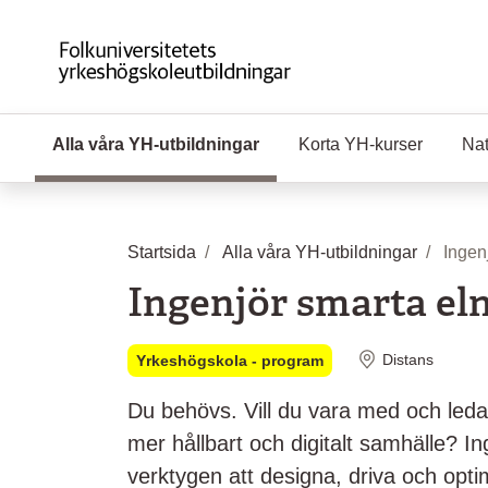
Hoppa till huvudinnehåll
Alla våra YH-utbildningar
(Aktuell sida)
Korta YH-kurser
Nat
Startsida
Alla våra YH-utbildningar
Ingen
Ingenjör smarta eln
Distans
Yrkeshögskola - program
Du behövs. Vill du vara med och leda
mer hållbart och digitalt samhälle? In
verktygen att designa, driva och opt