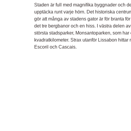
Staden är full med magnifika byggnader och det
upptäcka runt varje hörn. Det historiska centrume
gör att många av stadens gator är för branta fö
det tre bergbanor och en hiss. I västra delen a
största stadsparker, Monsantoparken, som har 
kvadratkilometer. Strax utanför Lissabon hitta
Escoril och Cascais.