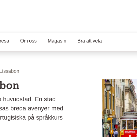
resa
Om oss
Magasin
Bra att veta
Lissabon
abon
ls huvudstad. En stad
msas breda avenyer med
rtugisiska på språkkurs