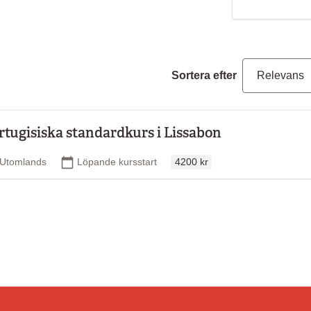
Sortera efter
rtugisiska standardkurs i Lissabon
Ordinarie pris
Plats
Startdatum
Utomlands
Löpande kursstart
4200 kr