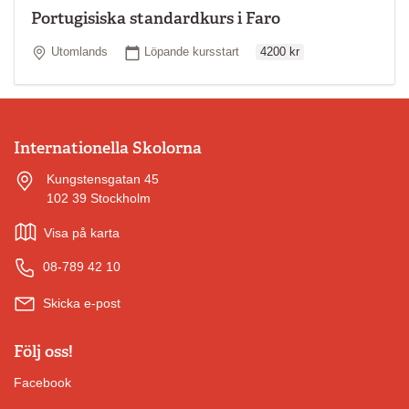
Portugisiska standardkurs i Faro
Ordinarie pris
Plats
Startdatum
Utomlands
Löpande kursstart
4200 kr
Internationella Skolorna
Kungstensgatan 45
102 39 Stockholm
Visa på karta
08-789 42 10
Skicka e-post
Följ oss!
Facebook