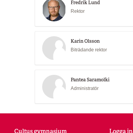
Fredrik Lund
Rektor
Karin Olsson
Biträdande rektor
Pantea Saramolki
Administratör
Cultus gymnasium
Logga in