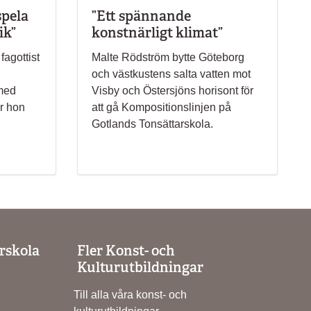
spela
”Ett spännande
ik”
konstnärligt klimat”
fagottist
Malte Rödström bytte Göteborg
och västkustens salta vatten mot
 med
Visby och Östersjöns horisont för
r hon
att gå Kompositionslinjen på
Gotlands Tonsättarskola.
rskola
Fler Konst- och
Kulturutbildningar
Till alla våra konst- och