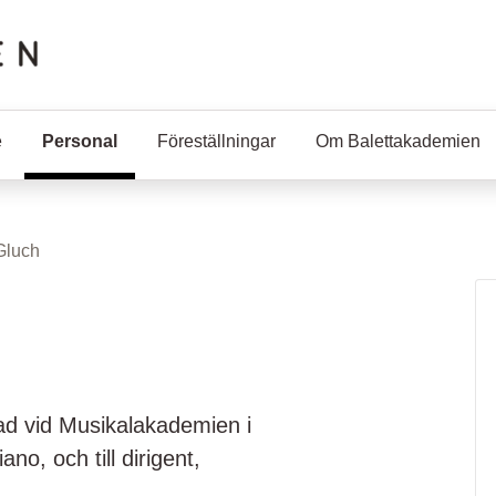
e
Personal
(Aktuell sida)
Föreställningar
Om Balettakademien
Gluch
ad vid Musikalakademien i
o, och till dirigent,