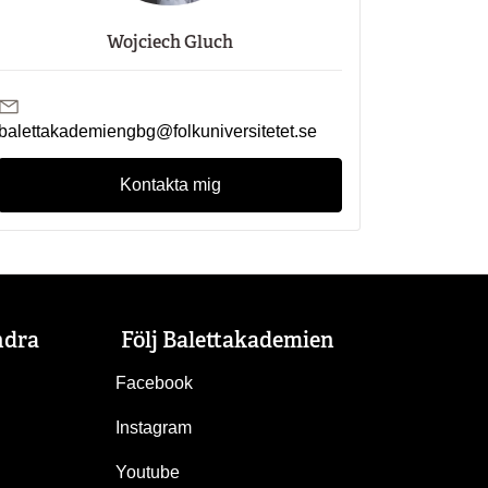
Wojciech Gluch
Skicka mejl till Wojciech Gluch
balettakademiengbg@folkuniversitetet.se
Kontakta mig
ndra
Följ Balettakademien
Facebook
Instagram
Youtube