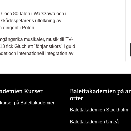
70- och 80-talen i Warszawa och i
 skådespelarens uttolkning av
dirigent i Polen.
mgångsrika musikaler, musik till TV-
3 fick Gluch ett "förtjänstkors" i guld
andet och internationell integration av
kademien Kurser
Balettakademien på a
orter
 kurser på Balettakademien
Balettakademien Stockholm
Balettakademien Umeå