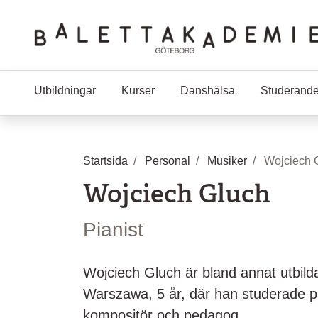
Hoppa till huvudinnehåll
Utbildningar
Kurser
Danshälsa
Studerand
Startsida
Personal
Musiker
Wojciech 
Wojciech Gluch
Pianist
Wojciech Gluch är bland annat utbild
Warszawa, 5 år, där han studerade pian
kompositör och pedagog.