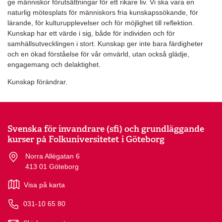
ge människor förutsättningar för ett rikare liv. Vi ska vara en
naturlig mötesplats för människors fria kunskapssökande, för
lärande, för kulturupplevelser och för möjlighet till reflektion.
Kunskap har ett värde i sig, både för individen och för
samhällsutvecklingen i stort. Kunskap ger inte bara färdigheter
och en ökad förståelse för vår omvärld, utan också glädje,
engagemang och delaktighet.
Kunskap förändrar.
Svenska för invandrare (sfi) och grundläggande
kurser på Folkuniversitetet i Göteborg
Norra Allégatan 6
413 01 Göteborg
Visa på karta
031-10 65 80