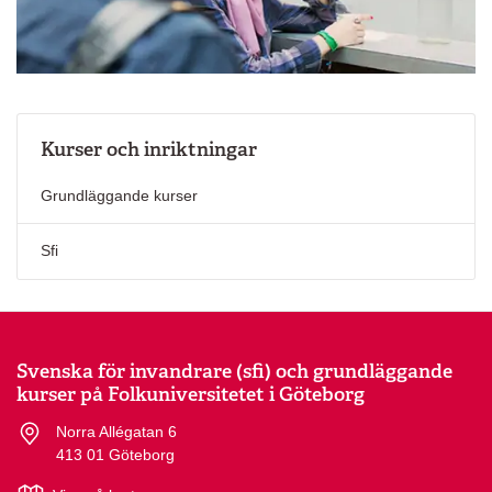
Kurser och inriktningar
Grundläggande kurser
Sfi
Svenska för invandrare (sfi) och grundläggande
kurser på Folkuniversitetet i Göteborg
Norra Allégatan 6
413 01 Göteborg