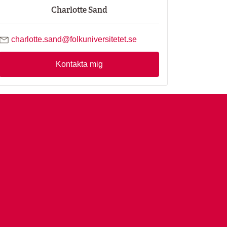
Charlotte Sand
Skicka mejl till Charlotte Sand
charlotte.sand@folkuniversitetet.se
Kontakta mig