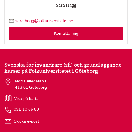
Sara Hägg
Skicka mejl till Sara Hägg
sara.hagg@folkuniversitetet.se
Kontakta mig
Svenska för invandrare (sfi) och grundläggande
kurser på Folkuniversitetet i Göteborg
Norra Allégatan 6
413 01 Göteborg
Visa på karta
031-10 65 80
Skicka e-post