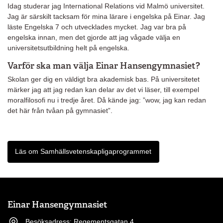
Idag studerar jag International Relations vid Malmö universitet.
Jag är särskilt tacksam för mina lärare i engelska på Einar. Jag
läste Engelska 7 och utvecklades mycket. Jag var bra på
engelska innan, men det gjorde att jag vågade välja en
universitetsutbildning helt på engelska.
Varför ska man välja Einar Hansengymnasiet?
Skolan ger dig en väldigt bra akademisk bas. På universitetet
märker jag att jag redan kan delar av det vi läser, till exempel
moralfilosofi nu i tredje året. Då kände jag: ”wow, jag kan redan
det här från tvåan på gymnasiet”.
Läs om Samhällsvetenskapligaprogrammet
Einar Hansengymnasiet
Besöksadress: Regementsgatan 4