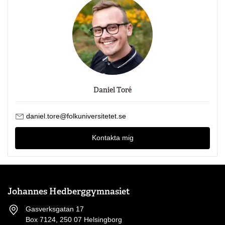
Daniel Toré
Skicka mejl till Daniel Toré
daniel.tore@folkuniversitetet.se
Kontakta mig
Johannes Hedberggymnasiet
Gasverksgatan 17
Box 7124, 250 07 Helsingborg