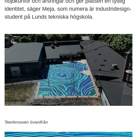
höjdkurvor och årsringar och ger platsen en tydlig
identitet, säger Meja, som numera är industridesign-
student på Lunds tekniska högskola.
Stenkrossen övanifrån