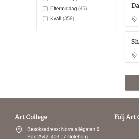
Da
Eftermiddag
(45)
Kväll
(359)
Sh
Art College
Följ Art 
Besöksadress: Norra allégatan 6
Box 2542, 403 17 Göteborg