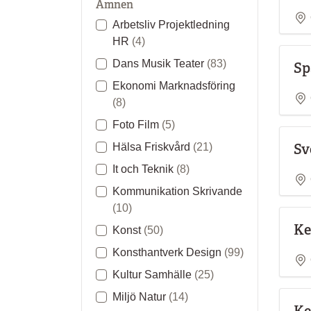
Ämnen
Arbetsliv Projektledning
HR
(4)
Dans Musik Teater
(83)
Sp
Ekonomi Marknadsföring
(8)
Foto Film
(5)
Sv
Hälsa Friskvård
(21)
It och Teknik
(8)
Kommunikation Skrivande
(10)
Ke
Konst
(50)
Konsthantverk Design
(99)
Kultur Samhälle
(25)
Miljö Natur
(14)
Ke