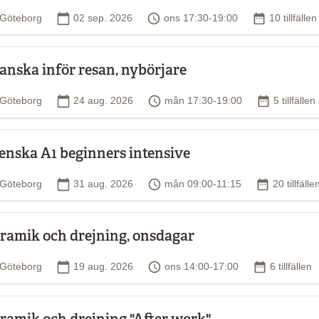
Plats
Startdatum
Tid
Antal tillfäl
Göteborg
02 sep. 2026
ons 17:30-19:00
10 tillfällen
anska inför resan, nybörjare
Plats
Startdatum
Tid
Antal tillfä
Göteborg
24 aug. 2026
mån 17:30-19:00
5 tillfällen
enska A1 beginners intensive
Plats
Startdatum
Tid
Antal tillfä
Göteborg
31 aug. 2026
mån 09:00-11:15
20 tillfälle
ramik och drejning, onsdagar
Plats
Startdatum
Tid
Antal tillfäl
Göteborg
19 aug. 2026
ons 14:00-17:00
6 tillfällen
ramik och drejning "After work"