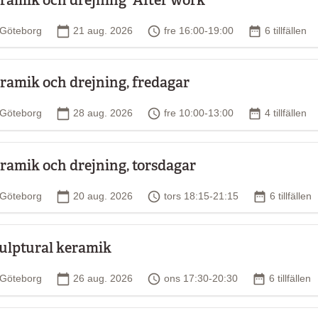
Plats
Startdatum
Tid
Antal tillfäll
Göteborg
21 aug. 2026
fre 16:00-19:00
6 tillfällen
ramik och drejning, fredagar
Plats
Startdatum
Tid
Antal tillfäll
Göteborg
28 aug. 2026
fre 10:00-13:00
4 tillfällen
ramik och drejning, torsdagar
Plats
Startdatum
Tid
Antal tillfäl
Göteborg
20 aug. 2026
tors 18:15-21:15
6 tillfällen
ulptural keramik
Plats
Startdatum
Tid
Antal tillfäl
Göteborg
26 aug. 2026
ons 17:30-20:30
6 tillfällen