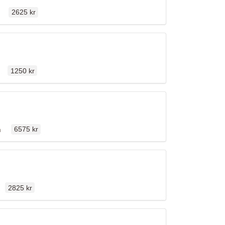
Ordinarie pris
len
2625 kr
Ordinarie pris
llen
1250 kr
Ordinarie pris
llen
n
6575 kr
Ordinarie pris
len
2825 kr