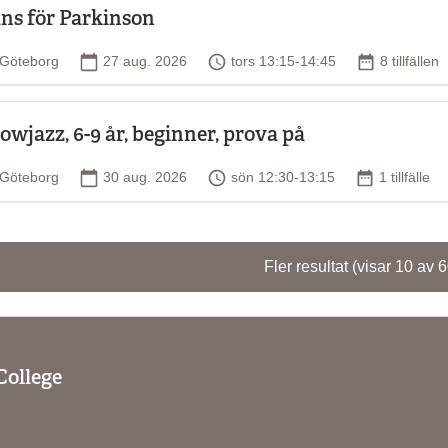
ns för Parkinson
Plats
Startdatum
Tid
Antal tillfäl
Göteborg
27 aug. 2026
tors 13:15-14:45
8 tillfällen
owjazz, 6-9 år, beginner, prova på
Plats
Startdatum
Tid
Antal tillfäl
Göteborg
30 aug. 2026
sön 12:30-13:15
1 tillfälle
Fler resultat
(visar 10 av 
College