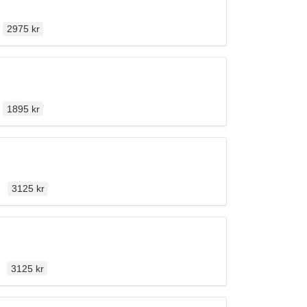
Ordinarie pris
en
2975 kr
Ordinarie pris
en
1895 kr
Ordinarie pris
len
3125 kr
Ordinarie pris
len
3125 kr