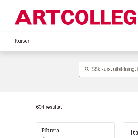
Hoppa till huvudinnehåll
Kurser
Ämne
604
resultat
Filtrera
It