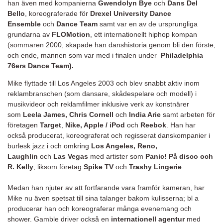
han även med kompanierna
Gwendolyn Bye
och
Dans Del
Bello
, koreograferade för
Drexel University Dance
Ensemble
och
Dance Team
samt var en av de ursprungliga
grundarna av
FLOMotion
, ett internationellt hiphop kompan
(sommaren 2000, skapade han danshistoria genom bli den förste,
och ende, mannen som var med i finalen under
Philadelphia
76ers Dance Team).
Mike flyttade till Los Angeles 2003 och blev snabbt aktiv inom
reklambranschen (som dansare, skådespelare och modell) i
musikvideor och reklamfilmer inklusive verk av konstnärer
som
Leela James, Chris Cornell
och
India Arie
samt arbeten för
företagen
Target
,
Nike, Apple / iPod
och
Reebok
. Han har
också producerat, koreograferat och regisserat danskompanier i
burlesk jazz i och omkring
Los Angeles, Reno,
Laughlin
och
Las Vegas
med artister som
Panic! På disco och
R. Kelly
, liksom företag
Spike TV
och
Trashy Lingerie
.
Medan han njuter av att fortfarande vara framför kameran, har
Mike nu även spetsat till sina talanger bakom kulisserna; bl a
producerar han och koreograferar många evenemang och
shower. Gamble driver också en
internationell agentur
med