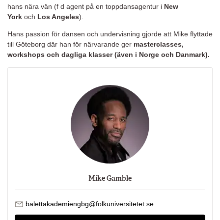
hans nära vän (f d agent på en toppdansagentur i
New
York
och
Los Angeles
).
Hans passion för dansen och undervisning gjorde att Mike flyttade
till Göteborg där han för närvarande ger
masterclasses,
workshops och dagliga klasser (även i Norge och Danmark).
Mike Gamble
Skicka mejl till Mike Gamble
balettakademiengbg@folkuniversitetet.se