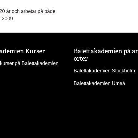
20 år och arbetar på både
n 2009.
kademien Kurser
Balettakademien på a
orter
 kurser på Balettakademien
Balettakademien Stockholm
Balettakademien Umeå