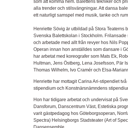
som att komma hem. Balettens tekniker och princi
alla trender och stilsvängningar. Att dansa bale
ett naturligt samspel med musik, tanke och rum
Henriette Sövig är utbildad på Stora Teaterns
Svenska Balettskolan i Stockholm. Frilansade
och arbetade med allt från revyer hos Nils Pop
Operan innan hon anställdes som dansare i 
har arbetat med koreografer som Mats Ek, Robe
Hultman, Jens Östberg, Lena Josefsson, Pär Is
Thomas Wilhelm, Ivo Cramér och Elsa-Marian
Henriette har mottagit Carina Ari-stipendiet tva
stipendium och Konstnärsnämndens stipendium 
Hon har tidigare arbetat och undervisat på Sv
Dansforum, Danscentrum Väst, Estetiska prog
varit gästpedagog hos Göteborgsoperan, Norrl
Spectra) Helsingborgs Stadsteater (Art of Spect
Dansensemble.