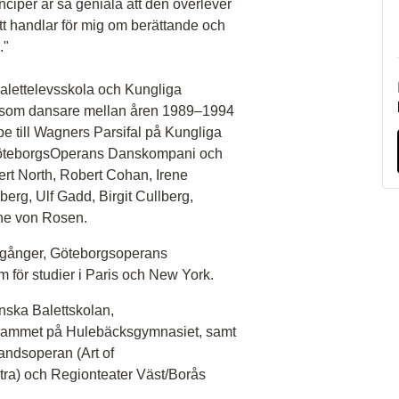
per är så geniala att den överlever
tt handlar för mig om berättande och
."
 balettelevsskola och Kungliga
 som dansare mellan åren 1989–1994
pe till Wagners Parsifal på Kungliga
GöteborgsOperans Danskompani och
rt North, Robert Cohan, Irene
berg, Ulf Gadd, Birgit Cullberg,
ne von Rosen.
̊ gånger, Göteborgsoperans
för studier i Paris och New York.
enska Balettskolan,
rammet på Hulebäcksgymnasiet, samt
andsoperan (Art of
ra) och Regionteater Väst/Borås