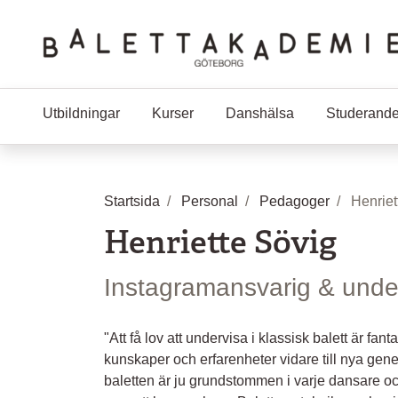
Hoppa till huvudinnehåll
Utbildningar
Kurser
Danshälsa
Studerand
Startsida
Personal
Pedagoger
Henriet
Henriette Sövig
Instagramansvarig & underv
"Att få lov att undervisa i klassisk balett är fantast
kunskaper och erfarenheter vidare till nya gener
baletten är ju grundstommen i varje dansare och 