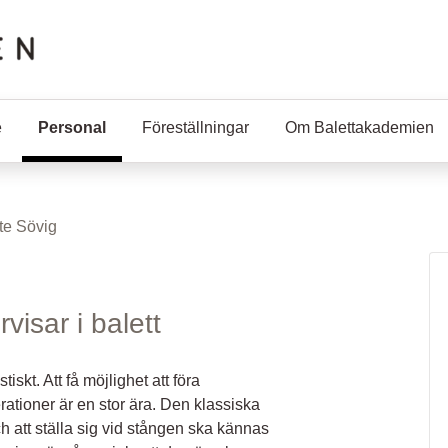
e
Personal
(Aktuell sida)
Föreställningar
Om Balettakademien
te Sövig
isar i balett
iskt. Att få möjlighet att föra
ationer är en stor ära. Den klassiska
att ställa sig vid stången ska kännas