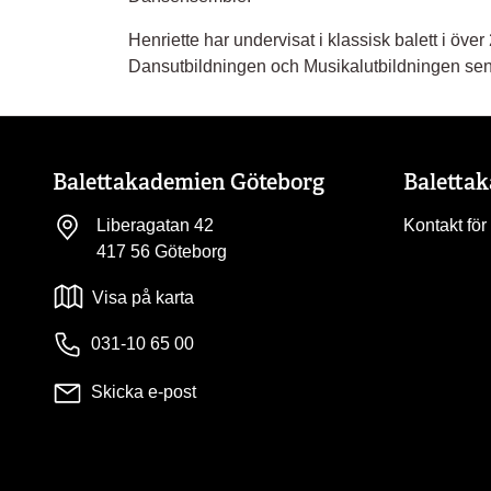
Henriette har undervisat i klassisk balett i över 
Dansutbildningen och Musikalutbildningen se
Balettakademien Göteborg
Baletta
Liberagatan 42
Kontakt för
417 56 Göteborg
Visa på karta
031-10 65 00
Skicka e-post