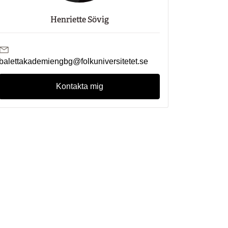
Henriette Sövig
Skicka mejl till Henriette Sövig
balettakademiengbg@folkuniversitetet.se
Kontakta mig