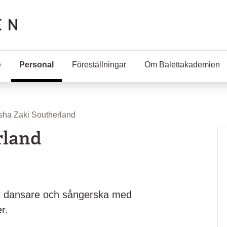
e
Personal
(Aktuell sida)
Föreställningar
Om Balettakademien
sha Zaki Southerland
rland
k dansare och sångerska med
r.