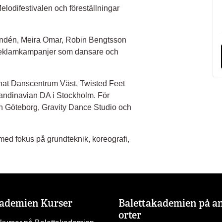
elodifestivalen och föreställningar
andén, Meira Omar, Robin Bengtsson
 reklamkampanjer som dansare och
nat Danscentrum Väst, Twisted Feet
andinavian DA i Stockholm. För
n Göteborg, Gravity Dance Studio och
med fokus på grundteknik, koreografi,
kademien Kurser
Balettakademien på a
orter