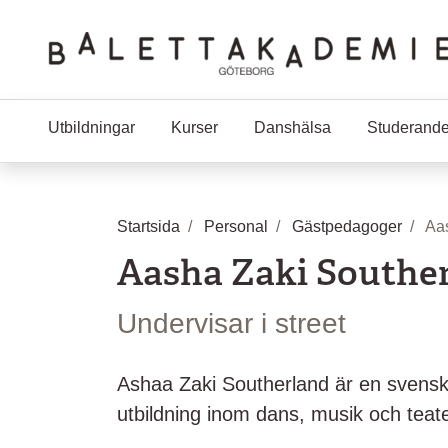
Hoppa till huvudinnehåll
Utbildningar
Kurser
Danshälsa
Studerand
Startsida
Personal
Gästpedagoger
Aa
Aasha Zaki Southe
Undervisar i street
Ashaa Zaki Southerland är en svens
utbildning inom dans, musik och teate