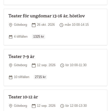
Teater för ungdomar 13-16 år, höstlov
Plats
Startdatum
Tid
Göteborg
26 okt. 2026
mån 10:00-14:15
Ordinarie pris
Antal tillfällen
4 tillfällen
1325 kr
Teater 7-9 år
Plats
Startdatum
Tid
Göteborg
12 sep. 2026
lör 10:00-11:30
Ordinarie pris
Antal tillfällen
10 tillfällen
2715 kr
Teater 10-12 år
Plats
Startdatum
Tid
Göteborg
12 sep. 2026
lör 12:00-13:30