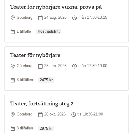
Teater för nybörjare vuxna, prova på
Plats
Startdatum
Tid
Göteborg
24 aug. 2026
mån 17:30-18:15
Ordinarie pris
Antal tillfällen
1 tillfälle
Kostnadsfritt
Teater för nybörjare
Plats
Startdatum
Tid
Göteborg
28 sep. 2026
mån 17:30-19:00
Ordinarie pris
Antal tillfällen
6 tillfällen
2475 kr
Teater, fortsättning steg 2
Plats
Startdatum
Tid
Göteborg
20 okt. 2026
tis 19:30-21:00
Ordinarie pris
Antal tillfällen
8 tillfällen
2975 kr