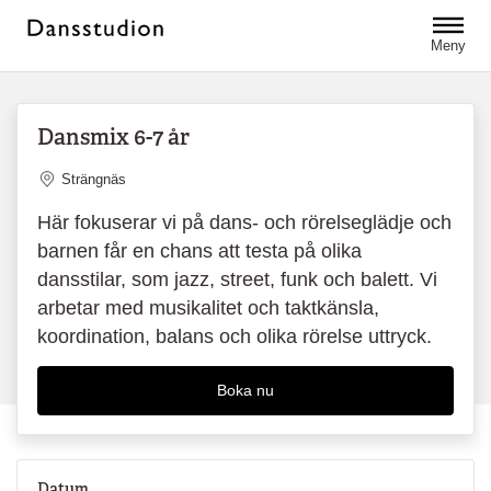
Hoppa till huvudinnehåll
Meny
Dansmix 6-7 år
Plats
Strängnäs
Här fokuserar vi på dans- och rörelseglädje och
barnen får en chans att testa på olika
dansstilar, som jazz, street, funk och balett. Vi
arbetar med musikalitet och taktkänsla,
koordination, balans och olika rörelse uttryck.
Boka nu
Datum