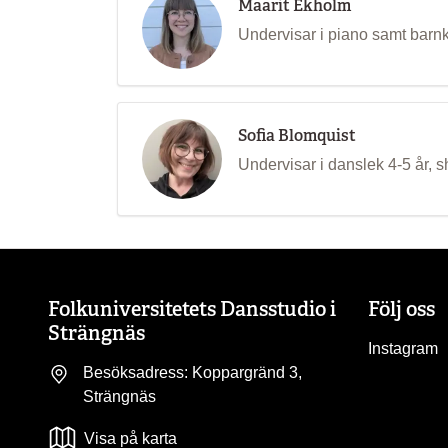
Maarit Ekholm
Undervisar i piano samt barn
Sofia Blomquist
Undervisar i danslek 4-5 år,
Folkuniversitetets Dansstudio i
Följ oss
Strängnäs
Instagram
Besöksadress: Koppargränd 3,
Strängnäs
Visa på karta