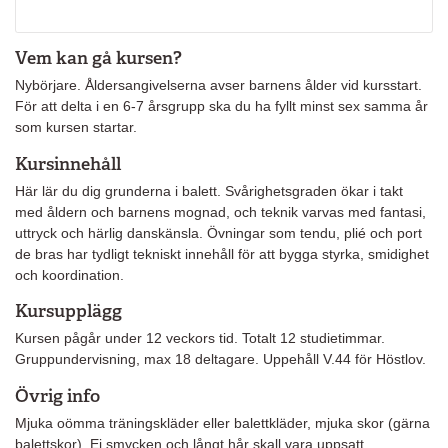
Vem kan gå kursen?
Nybörjare. Åldersangivelserna avser barnens ålder vid kursstart.
För att delta i en 6-7 årsgrupp ska du ha fyllt minst sex samma år
som kursen startar.
Kursinnehåll
Här lär du dig grunderna i balett. Svårighetsgraden ökar i takt
med åldern och barnens mognad, och teknik varvas med fantasi,
uttryck och härlig danskänsla. Övningar som tendu, plié och port
de bras har tydligt tekniskt innehåll för att bygga styrka, smidighet
och koordination.
Kursupplägg
Kursen pågår under 12 veckors tid. Totalt 12 studietimmar.
Gruppundervisning, max 18 deltagare. Uppehåll V.44 för Höstlov.
Övrig info
Mjuka oömma träningskläder eller balettkläder, mjuka skor (gärna
balettskor). Ej smycken och långt hår skall vara uppsatt.