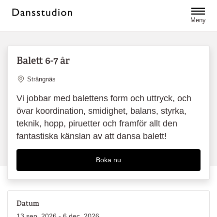
Hoppa till huvudinnehåll
Meny
Balett 6-7 år
Plats
Strängnäs
Vi jobbar med balettens form och uttryck, och
övar koordination, smidighet, balans, styrka,
teknik, hopp, piruetter och framför allt den
fantastiska känslan av att dansa balett!
Boka nu
Datum
13 sep. 2026 - 6 dec. 2026