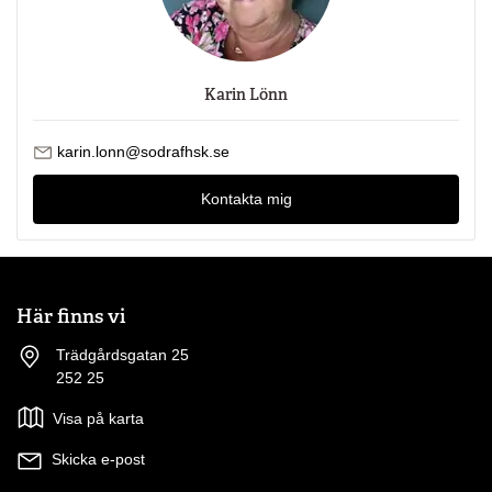
Karin Lönn
Skicka mejl till Karin Lönn
karin.lonn@sodrafhsk.se
Kontakta mig
Här finns vi
Trädgårdsgatan 25
252 25
Visa på karta
Skicka e-post