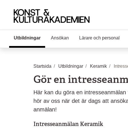
Hoppa till huvudinnehåll
Utbildningar
(Aktuell sida)
Ansökan
Lärare och personal
Startsida
Utbildningar
Keramik
Intres
Gör en intressean
Här kan du göra en intresseanmälan ti
hör av oss när det är dags att ansö
anmälan!
Intresseanmälan Keramik