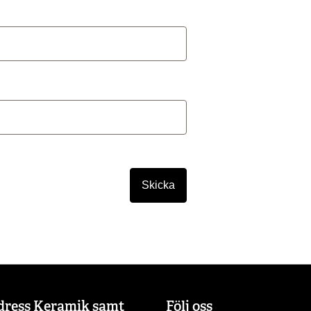
Skicka
dress Keramik samt
Följ oss