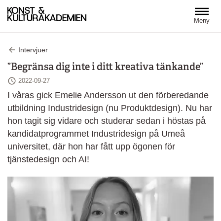
Hoppa till huvudinnehåll
Meny
Intervjuer
”Begränsa dig inte i ditt kreativa tänkande”
Senast ändrad
2022-09-27
I våras gick Emelie Andersson ut den förberedande
utbildning Industridesign (nu Produktdesign). Nu har
hon tagit sig vidare och studerar sedan i höstas på
kandidatprogrammet Industridesign på Umeå
universitet, där hon har fått upp ögonen för
tjänstedesign och AI!