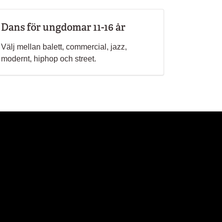
Dans för ungdomar 11-16 år
Välj mellan balett, commercial, jazz,
modernt, hiphop och street.