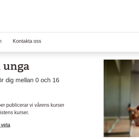
n
Kontakta oss
h unga
för dig mellan 0 och 16
r publicerar vi vårens kurser
östens kurser.
 veta