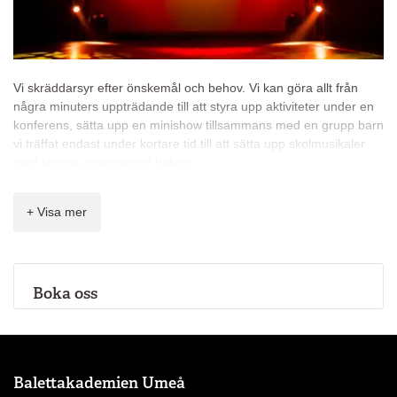
Vi skräddarsyr efter önskemål och behov. Vi kan göra allt från
några minuters uppträdande till att styra upp aktiviteter under en
konferens, sätta upp en minishow tillsammans med en grupp barn
vi träffat endast under kortare tid till att sätta upp skolmusikaler
med längre arbetsperiod bakom.
Några av de event och happenings vi gjort de senaste åren:
+ Visa mer
Invigning av Utopia etapp 1 & 2
Invigning av IKEA/Ikano 2016
Invigningen av Kulturhuvudstadsåret 2014
Sagodans
Boka oss
Urban North
Kraftskivan i samarbete med Umeå Energi
Umeå Live
Dans för nyanlända barn i samarbete med Dans i
Västerbotten
Balettakademien Umeå
Umeå Fashion Week