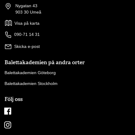
Flera skolmusikaler på Hagaskolan
Nygatan 43
Barnföreställning med Plupp och hans vänner – en
903 30 Umeå
interaktiv dansföreställning för barn.
Visa på karta
Föreställningar i samarbete med organisationer så som
Barncancerföreningen och Friends.
090-71 14 31
Skicka e-post
Balettakademien på andra orter
Balettakademien Göteborg
Balettakademien Stockholm
Följ oss