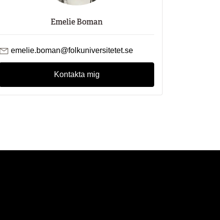
Emelie Boman
Skicka mejl till Emelie Boman
emelie.boman@folkuniversitetet.se
Kontakta mig