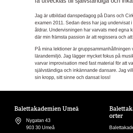
få utvecklas till självständiga och i
Jag är utbildad danspedagog på Dans och Cir
examen 2011. Sedan dess har jag undervisat i 
åldrar. Undervisningen har varvats med egna k
där min främsta passion är att regissera och att
På mina lektioner är gruppsammanhållningen vikt
lärandemiljö. Jag lägger mycket fokus på musika
varvar improvisation med fast material för att va
självständiga och inkännande dansare. Jag vill 
sin kropp, sitt sinne och dansat loss!
Balettakademien Umeå
Baletta
orter
Nygatan 43
903 30 Umeå
Balettakad