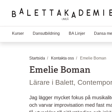
Hoppa till huvudinnehåll
Kurser
Dansutbildning
BA Linjer
Dansa me
Startsida
Kontakta oss
Emelie Boman
Emelie Boman
Lärare i Balett, Contempo
Jag lägger mycket fokus på musikalite
och varvar improvisation med fast mat