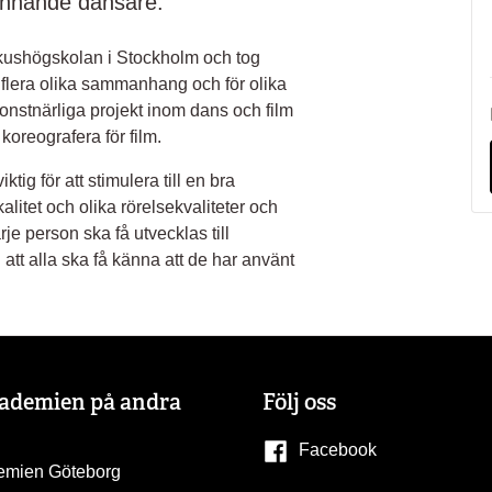
nkännande dansare.
kushögskolan i Stockholm och tog
flera olika sammanhang och för olika
onstnärliga projekt inom dans och film
 koreografera för film.
ig för att stimulera till en bra
litet och olika rörelsekvaliteter och
rje person ska få utvecklas till
att alla ska få känna att de har använt
kademien på andra
Följ oss
Facebook
emien Göteborg